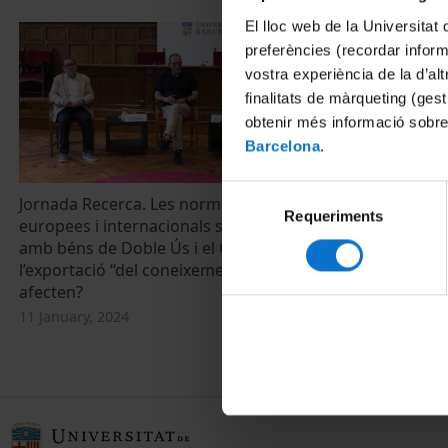
El lloc web de la Universitat 
preferències (recordar infor
vostra experiència de la d’al
finalitats de màrqueting (gest
obtenir més informació sobre
Barcelona
.
Selecció
Jornada Recerca. Les normatives
Presentació i
Requeriments
de
europees i internacionals sobre recerca
Jornades de 
consentiment
amb béns de Doble Ús i el Control a
30 May, 2023
l’exportació “del coneixement”: com ens
afecten?
11 January, 2024