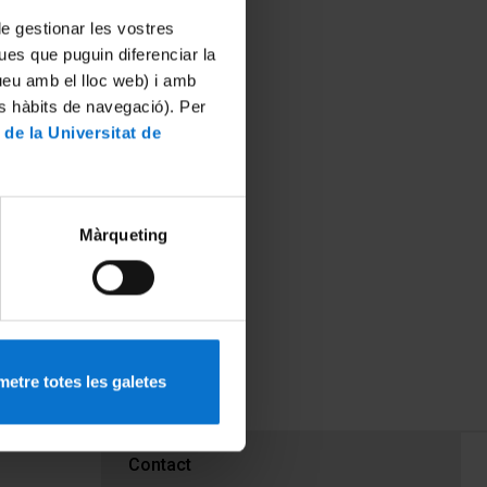
 de gestionar les vostres
ues que puguin diferenciar la
tueu amb el lloc web) i amb
es hàbits de navegació). Per
 de la Universitat de
Màrqueting
etre totes les galetes
PEU 3
Contact