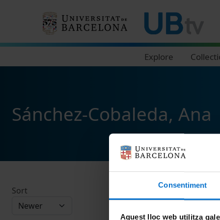
Navegació principal
Explore
Collect
Sánchez-Cobaleda, Ana
Consentiment
Sort
Aquest lloc web utilitza gal