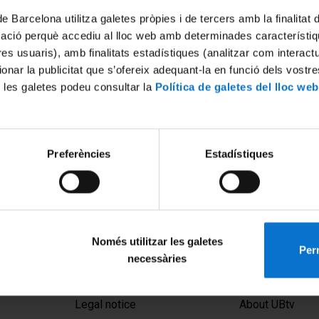
de Barcelona utilitza galetes pròpies i de tercers amb la finalitat
mació perquè accediu al lloc web amb determinades característiq
tres usuaris), amb finalitats estadístiques (analitzar com interac
ionar la publicitat que s’ofereix adequant-la en funció dels vostr
 les galetes podeu consultar la
Política de galetes del lloc web
 Benvinguda Institucional.
Preferències
Estadístiques
treball en grups UB-LERU
Només utilitzar les galetes
Perm
necessàries
MENÚ PEU 1
PEU 2
Legal notice
About UBtv