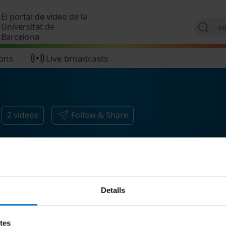
Skip to main content
El portal de vídeo de la
Universitat de
Barcelona
ions
Live broadcasts
2
videos
Follow & Share
Detalls
etes