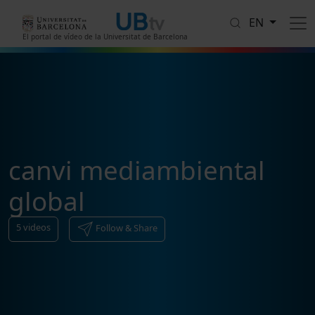
Skip to main content
EN
El portal de vídeo de la Universitat de Barcelona
canvi mediambiental
global
5
videos
Follow & Share