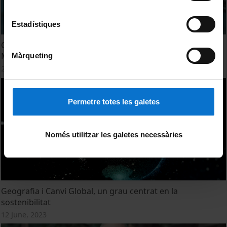
Estadístiques
Quins efectes del canvi global es veuen en el mar
Mediterrani?
Màrqueting
2 November, 2023
Permetre totes les galetes
Només utilitzar les galetes necessàries
Geografia i Canvi Global, un grau centrat en la
sostenibilitat
12 June, 2023