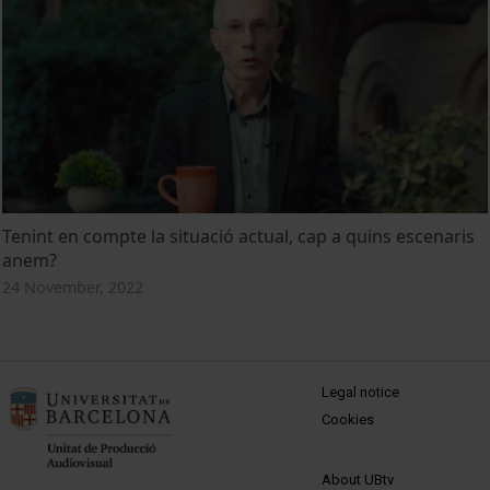
Tenint en compte la situació actual, cap a quins escenaris
anem?
24 November, 2022
MENÚ PEU 1
Legal notice
Cookies
PEU 2
About UBtv