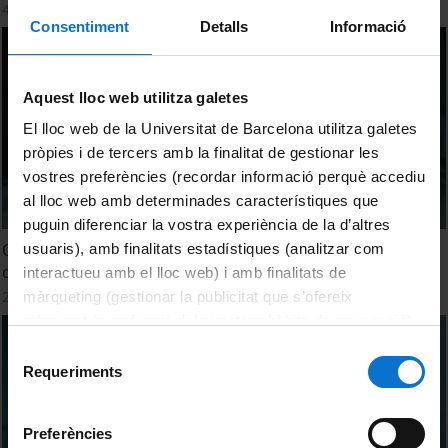
4 March, 2025
Consentiment
Detalls
Informació
Aquest lloc web utilitza galetes
El lloc web de la Universitat de Barcelona utilitza galetes
pròpies i de tercers amb la finalitat de gestionar les
vostres preferències (recordar informació perquè accediu
al lloc web amb determinades característiques que
puguin diferenciar la vostra experiència de la d’altres
Quins efectes del canvi global es veuen en els boscos
usuaris), amb finalitats estadístiques (analitzar com
catalans?
interactueu amb el lloc web) i amb finalitats de
2 November, 2023
màrqueting (gestionar la publicitat que s’ofereix
adequant-la en funció dels vostres hàbits de navegació).
Per obtenir més informació sobre les galetes podeu
Selecció
consultar la
Política de galetes del lloc web de la
Requeriments
de
Universitat de Barcelona
.
consentiment
Preferències