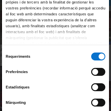
pròpies i de tercers amb la finalitat de gestionar les
vostres preferències (recordar informació perquè accediu
al lloc web amb determinades característiques que
puguin diferenciar la vostra experiència de la d’altres
usuaris), amb finalitats estadístiques (analitzar com
interactueu amb el lloc web) i amb finalitats de
màrqueting (gestionar la publicitat que s’ofereix
adequant-la en funció dels vostres hàbits de navegació).
Acte de lliurament dels Premis UB-Santander a Treballs de
Per obtenir més informació sobre les galetes podeu
Selecció
Recerca de Batxillerat. Edició 2023
consultar la
Política de galetes del lloc web de la
Requeriments
de
3 July, 2023
Universitat de Barcelona
.
consentiment
Preferències
Estadístiques
Màrqueting