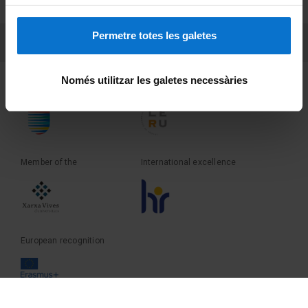
Terms and privacy
Permetre totes les galetes
PEU 3
Contact
Només utilitzar les galetes necessàries
Founder of the
Member of the
Member of the
International excellence
European recognition