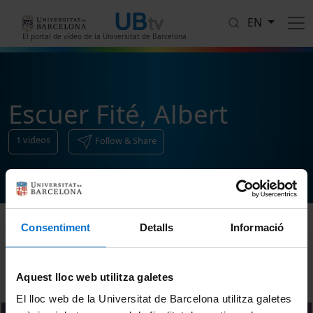
Skip to main content
EN
El portal de vídeo de la Universitat de Barcelona
Escuer Fité, Albert
1
videos
Follow & Share
Consentiment
Detalls
Informació
Sort
Aquest lloc web utilitza galetes
El lloc web de la Universitat de Barcelona utilitza galetes