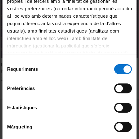
pròpies i de tercers amb la finalitat de gestionar les
vostres preferències (recordar informació perquè accediu
al lloc web amb determinades característiques que
puguin diferenciar la vostra experiència de la d’altres
usuaris), amb finalitats estadístiques (analitzar com
interactueu amb el lloc web) i amb finalitats de
màrqueting (gestionar la publicitat que s’ofereix
adequant-la en funció dels vostres hàbits de navegació).
Per obtenir més informació sobre les galetes podeu
Selecció
Investidura de la Dra. Roberta Sessoli com a doctora
consultar la
Política de galetes del lloc web de la
Requeriments
de
honoris causa per la Universitat de Barcelona
Universitat de Barcelona
.
consentiment
2 March, 2023
Preferències
MENÚ PEU 1
Estadístiques
Legal notice
Cookies
Màrqueting
PEU 2
About UBtv