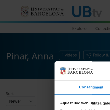
Navegació principal
Explore
Collect
Pinar, Anna
1
videos
Follow &
Consentiment
Sort
Aquest lloc web utilitza gal