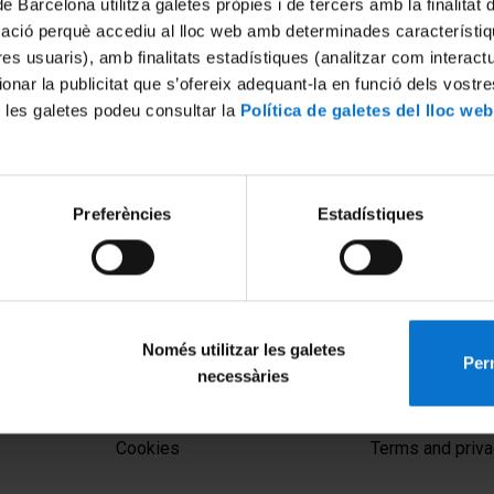
de Barcelona utilitza galetes pròpies i de tercers amb la finalitat
mació perquè accediu al lloc web amb determinades característiq
tres usuaris), amb finalitats estadístiques (analitzar com interac
ionar la publicitat que s’ofereix adequant-la en funció dels vostr
 les galetes podeu consultar la
Política de galetes del lloc web
Preferències
Estadístiques
Només utilitzar les galetes
Perm
necessàries
MENÚ PEU 1
PEU 2
Legal notice
About UBtv
Cookies
Terms and priva