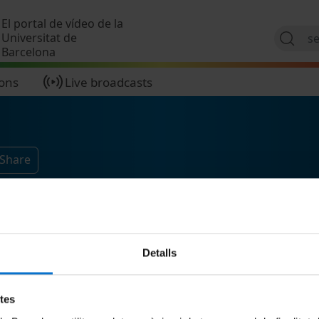
Skip to main content
El portal de vídeo de la
Universitat de
Barcelona
ions
Live broadcasts
 Share
Detalls
etes