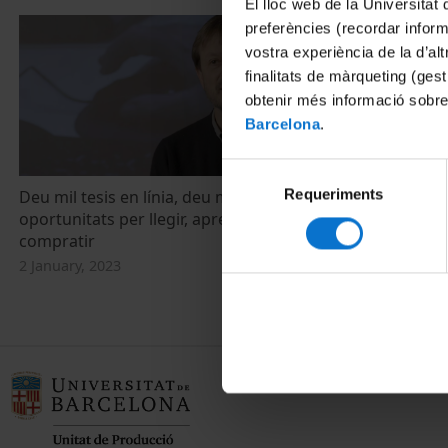
El lloc web de la Universitat 
preferències (recordar infor
vostra experiència de la d’al
finalitats de màrqueting (gest
obtenir més informació sobre
Barcelona
.
Selecció
Requeriments
de
Deu mil tesis en línia, deu mil
oportunitats per llegir, aprendre i
consentiment
compratir
2 January, 2023