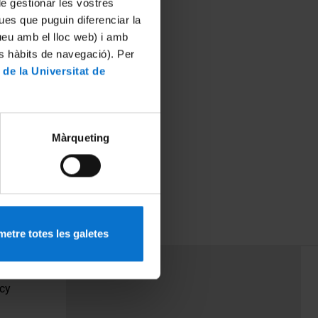
 de gestionar les vostres
ues que puguin diferenciar la
tueu amb el lloc web) i amb
es hàbits de navegació). Per
 de la Universitat de
Màrqueting
etre totes les galetes
PEU 3
Contact
cy