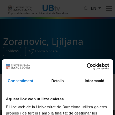
Skip to main content
EN
El portal de vídeo de la Universitat de Barcelona
Zoranovic, Ljiljana
1
videos
Follow & Share
Consentiment
Detalls
Informació
Sort
Aquest lloc web utilitza galetes
El lloc web de la Universitat de Barcelona utilitza galetes
pròpies i de tercers amb la finalitat de gestionar les