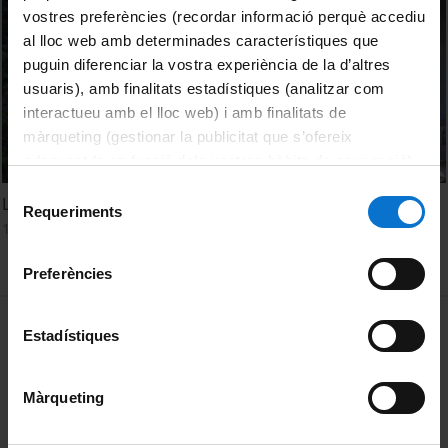
vostres preferències (recordar informació perquè accediu
al lloc web amb determinades característiques que
puguin diferenciar la vostra experiència de la d’altres
usuaris), amb finalitats estadístiques (analitzar com
interactueu amb el lloc web) i amb finalitats de
màrqueting (gestionar la publicitat que s’ofereix
adequant-la en funció dels vostres hàbits de navegació).
Per obtenir més informació sobre les galetes podeu
Selecció
La força de la solidaritat
consultar la
Política de galetes del lloc web de la
Requeriments
de
17 June, 2022
Universitat de Barcelona
.
consentiment
Preferències
MENÚ PEU 1
Legal notice
Estadístiques
Cookies
Màrqueting
PEU 2
About UBtv
Terms and privacy