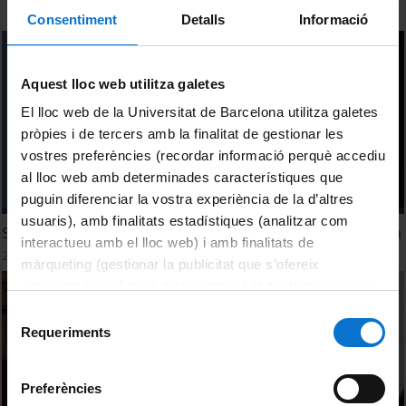
Consentiment
Detalls
Informació
Aquest lloc web utilitza galetes
El lloc web de la Universitat de Barcelona utilitza galetes
pròpies i de tercers amb la finalitat de gestionar les
vostres preferències (recordar informació perquè accediu
al lloc web amb determinades característiques que
puguin diferenciar la vostra experiència de la d’altres
usuaris), amb finalitats estadístiques (analitzar com
Sessió de Benvinguda: La IAG a la Universitat de Barcelona
interactueu amb el lloc web) i amb finalitats de
27 February, 2026
màrqueting (gestionar la publicitat que s’ofereix
adequant-la en funció dels vostres hàbits de navegació).
Per obtenir més informació sobre les galetes podeu
Selecció
consultar la
Política de galetes del lloc web de la
Requeriments
de
Universitat de Barcelona
.
consentiment
Preferències