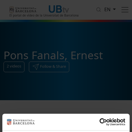
Skip to main content
EN
El portal de vídeo de la Universitat de Barcelona
Pons Fanals, Ernest
2
videos
Follow & Share
Sort