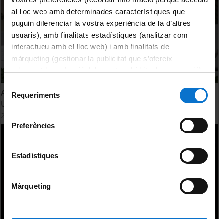
al lloc web amb determinades característiques que
puguin diferenciar la vostra experiència de la d’altres
usuaris), amb finalitats estadístiques (analitzar com
interactueu amb el lloc web) i amb finalitats de
màrqueting (gestionar la publicitat que s’ofereix
adequant-la en funció dels vostres hàbits de navegació).
Per obtenir més informació sobre les galetes podeu
Selecció
Acte d'inauguració de la Clínica Psicològica de la
consultar la
Política de galetes del lloc web de la
Requeriments
de
Universitat de Barcelona
Universitat de Barcelona
.
consentiment
22 October, 2020
Preferències
Estadístiques
Màrqueting