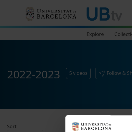
Navegació principal
Explore
Collect
2022-2023
5
videos
Follow & S
Sort