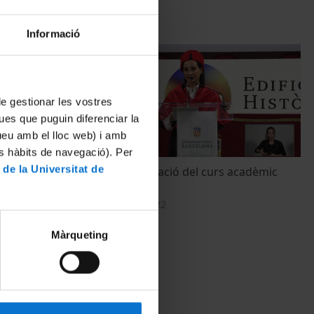
Informació
 de gestionar les vostres
ues que puguin diferenciar la
tueu amb el lloc web) i amb
es hàbits de navegació). Per
 de la Universitat de
-2023 de la
Acte d'Inauguració del curs acadèmic
Informàtica
2022-2023
9 September, 2022
Màrqueting