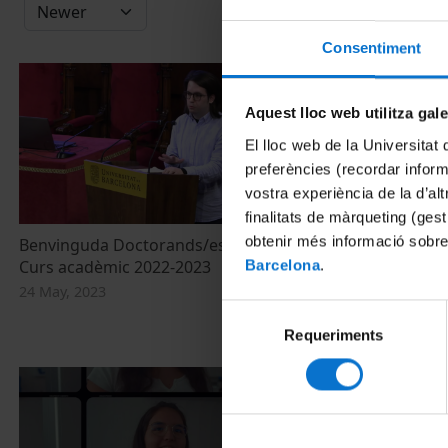
Consentiment
Aquest lloc web utilitza gal
El lloc web de la Universitat 
preferències (recordar infor
vostra experiència de la d’al
finalitats de màrqueting (gest
obtenir més informació sobre
Benvinguda Doctorands/es de nou accés.
Maria Sevilla
Curs acadèmic 2022-2023
empremta. Ac
Barcelona
.
2022-2023 de
24 May, 2023
de la UB.
Selecció
28 September,
Requeriments
de
consentiment