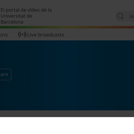
Skip to main content
El portal de vídeo de la
Universitat de
Barcelona
ions
Live broadcasts
hare