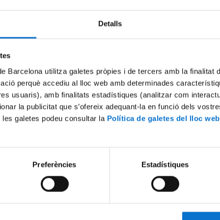
Detalls
etes
de Barcelona utilitza galetes pròpies i de tercers amb la finalitat
mació perquè accediu al lloc web amb determinades característiq
tres usuaris), amb finalitats estadístiques (analitzar com interac
ionar la publicitat que s’ofereix adequant-la en funció dels vostr
 les galetes podeu consultar la
Política de galetes del lloc web
: El nom de cada cosa és una
Acte inaugural del curs 2022
te d'inauguració del curs
Facultat de Matemàtiques i 
l Grau de Filologia Catalana
12 September, 2022
 2022
Preferències
Estadístiques