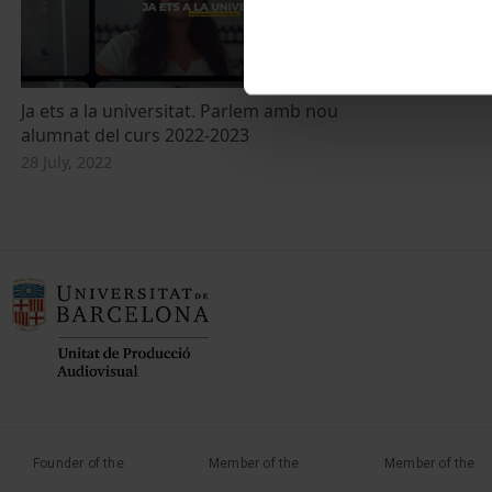
Ja ets a la universitat. Parlem amb nou
alumnat del curs 2022-2023
28 July, 2022
Founder of the
Member of the
Member of the