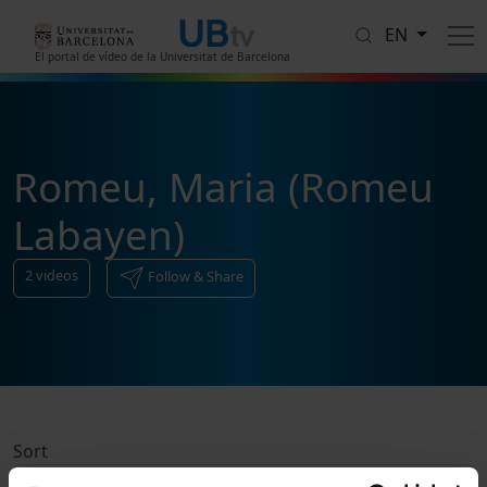
Skip to main content
EN
El portal de vídeo de la Universitat de Barcelona
Romeu, Maria (Romeu
Labayen)
2
videos
Follow & Share
Sort