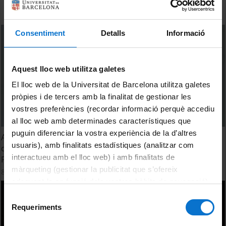
Consentiment
Detalls
Informació
Aquest lloc web utilitza galetes
El lloc web de la Universitat de Barcelona utilitza galetes
pròpies i de tercers amb la finalitat de gestionar les
vostres preferències (recordar informació perquè accediu
al lloc web amb determinades característiques que
puguin diferenciar la vostra experiència de la d’altres
Acte de Cloenda i lliurament de diplomes de la 3a. edició
usuaris), amb finalitats estadístiques (analitzar com
del curs Expert en atenció a usuaris, ciutadans i clients.
interactueu amb el lloc web) i amb finalitats de
Promoció 2021-22
màrqueting (gestionar la publicitat que s’ofereix
8 June, 2022
adequant-la en funció dels vostres hàbits de navegació).
Per obtenir més informació sobre les galetes podeu
Selecció
consultar la
Política de galetes del lloc web de la
Requeriments
de
Universitat de Barcelona
.
consentiment