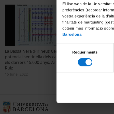
El lloc web de la Universitat 
preferències (recordar infor
vostra experiència de la d’al
finalitats de màrqueting (gest
obtenir més informació sobre
Barcelona
.
Selecció
La Bassa Nera (Pirineus Centrals) com a
Aigua, territo
Requeriments
de
potencial sentinella dels canvis climàtics
15 June, 2022
consentiment
els darrers 15.000 anys. Arnau Blasco
Ruiz
15 June, 2022