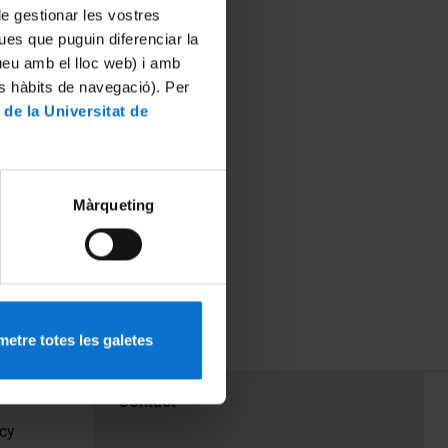
 de gestionar les vostres
ues que puguin diferenciar la
tueu amb el lloc web) i amb
es hàbits de navegació). Per
 de la Universitat de
Màrqueting
etre totes les galetes
PEU 3
Contact
cy