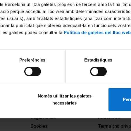
de Barcelona utilitza galetes pròpies i de tercers amb la finalitat
mació perquè accediu al lloc web amb determinades característiq
tres usuaris), amb finalitats estadístiques (analitzar com interac
ionar la publicitat que s’ofereix adequant-la en funció dels vostr
 les galetes podeu consultar la
Política de galetes del lloc web
ri, clima i societat. Col·loqui
Preferències
Estadístiques
Només utilitzar les galetes
Perm
necessàries
MENÚ PEU 1
PEU 2
Legal notice
About UBtv
Cookies
Terms and priva