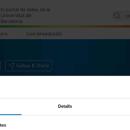
Skip to main content
El portal de vídeo de la
Universitat de
Barcelona
ions
Live broadcasts
Follow & Share
Detalls
etes