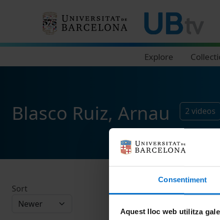
Navegació principal
Explore
Collect
Blasco Ruiz, Arnau
2
videos
Consentiment
Sort
Aquest lloc web utilitza gal