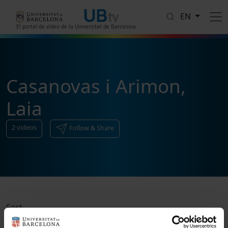
Skip to main content
EN
El portal de vídeo de la Universitat de Barcelona
Casanovas i Arimon,
Laia
2
videos
Follow & Share
Sort