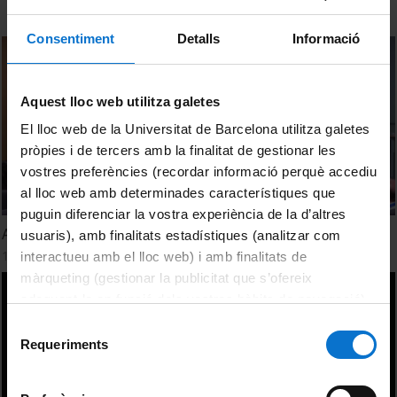
Consentiment
Detalls
Informació
Aquest lloc web utilitza galetes
El lloc web de la Universitat de Barcelona utilitza galetes
pròpies i de tercers amb la finalitat de gestionar les
vostres preferències (recordar informació perquè accediu
al lloc web amb determinades característiques que
puguin diferenciar la vostra experiència de la d’altres
Aigua, territori, clima i societat. Col·loqui
usuaris), amb finalitats estadístiques (analitzar com
15 June, 2022
interactueu amb el lloc web) i amb finalitats de
màrqueting (gestionar la publicitat que s’ofereix
adequant-la en funció dels vostres hàbits de navegació).
Per obtenir més informació sobre les galetes podeu
Selecció
consultar la
Política de galetes del lloc web de la
Requeriments
de
Universitat de Barcelona
.
consentiment