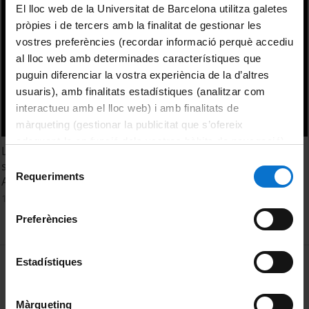
El lloc web de la Universitat de Barcelona utilitza galetes
pròpies i de tercers amb la finalitat de gestionar les
vostres preferències (recordar informació perquè accediu
al lloc web amb determinades característiques que
puguin diferenciar la vostra experiència de la d’altres
usuaris), amb finalitats estadístiques (analitzar com
interactueu amb el lloc web) i amb finalitats de
màrqueting (gestionar la publicitat que s’ofereix
adequant-la en funció dels vostres hàbits de navegació).
La Bassa Nera (Pirineus Centrals) com a potencial
Per obtenir més informació sobre les galetes podeu
Selecció
sentinella dels canvis climàtics els darrers 15.000 anys.
consultar la
Política de galetes del lloc web de la
Requeriments
de
Arnau Blasco Ruiz
Universitat de Barcelona
.
consentiment
15 June, 2022
Preferències
MENÚ PEU 1
Estadístiques
Legal notice
Cookies
Màrqueting