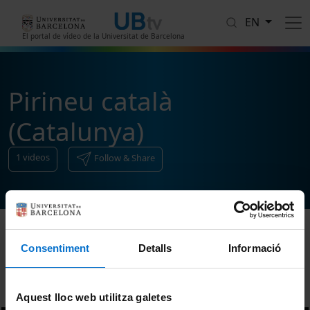
Skip to main content
EN
El portal de vídeo de la Universitat de Barcelona
Pirineu català
(Catalunya)
1
videos
Follow & Share
Consentiment
Detalls
Informació
Sort
Aquest lloc web utilitza galetes