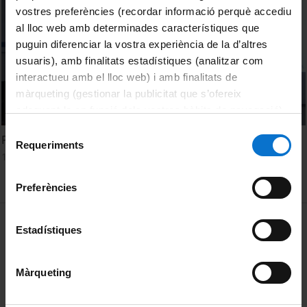
vostres preferències (recordar informació perquè accediu
al lloc web amb determinades característiques que
puguin diferenciar la vostra experiència de la d’altres
usuaris), amb finalitats estadístiques (analitzar com
interactueu amb el lloc web) i amb finalitats de
màrqueting (gestionar la publicitat que s’ofereix
adequant-la en funció dels vostres hàbits de navegació).
Per obtenir més informació sobre les galetes podeu
Selecció
Ponència inaugural (II). Nicola Montemurro
consultar la
Política de galetes del lloc web de la
Requeriments
de
15 June, 2022
Universitat de Barcelona
.
consentiment
Preferències
MENÚ PEU 1
Legal notice
Estadístiques
Cookies
Màrqueting
PEU 2
About UBtv
Terms and privacy