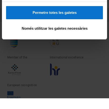
Terms and privacy
Permetre totes les galetes
PEU 3
Contact
Només utilitzar les galetes necessàries
Founder of the
Member of the
Member of the
International excellence
European recognition