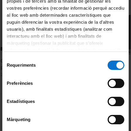
pròpies i de tercers amb la finalitat de gestionar les
vostres preferències (recordar informació perquè accediu
al lloc web amb determinades característiques que
puguin diferenciar la vostra experiència de la d’altres
usuaris), amb finalitats estadístiques (analitzar com
interactueu amb el lloc web) i amb finalitats de
màrqueting (gestionar la publicitat que s’ofereix
adequant-la en funció dels vostres hàbits de navegació).
Per obtenir més informació sobre les galetes podeu
Selecció
Condicions i dificultats per a la portada a l'aula de
consultar la
Política de galetes del lloc web de la
Requeriments
de
pràctiques educatives interdisciplinàries
Universitat de Barcelona
.
consentiment
2 March, 2022
Preferències
MENÚ PEU 1
Estadístiques
Legal notice
Cookies
Màrqueting
PEU 2
About UBtv