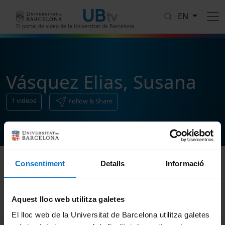
Skip to main content
EN
El portal de vídeo de la Universitat de Barcelona
Vásquez Elias, Susana
1
videos
Follow & Share
Consentiment
Detalls
Informació
Sort
Aquest lloc web utilitza galetes
El lloc web de la Universitat de Barcelona utilitza galetes