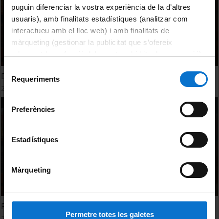
puguin diferenciar la vostra experiència de la d’altres
usuaris), amb finalitats estadístiques (analitzar com
interactueu amb el lloc web) i amb finalitats de
màrqueting (gestionar la publicitat que s’ofereix
adequant-la en funció dels vostres hàbits de navegació).
Per obtenir més informació sobre les galetes podeu
Selecció
David Márquez. El cicle vital: naixement i mort
consultar la
Política de galetes del lloc web de la
Requeriments
de
28 October, 2021
Universitat de Barcelona
.
consentiment
Preferències
Estadístiques
Màrqueting
Ramon Salazar. El cicle vital: naixement i mort
Permetre totes les galetes
28 October, 2021