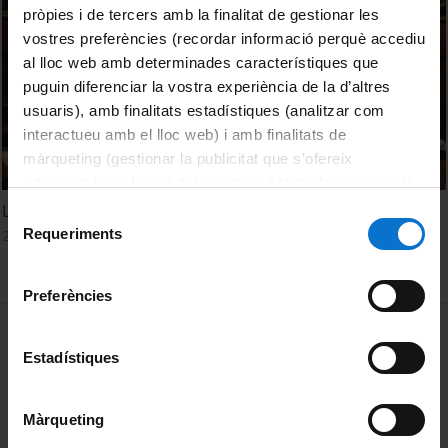
pròpies i de tercers amb la finalitat de gestionar les
vostres preferències (recordar informació perquè accediu
al lloc web amb determinades característiques que
puguin diferenciar la vostra experiència de la d’altres
usuaris), amb finalitats estadístiques (analitzar com
interactueu amb el lloc web) i amb finalitats de
màrqueting (gestionar la publicitat que s’ofereix
adequant-la en funció dels vostres hàbits de navegació).
Per obtenir més informació sobre les galetes podeu
Lluita contra el malbaratament alimentari
Selecció
consultar la
Política de galetes del lloc web de la
Requeriments
21 October, 2021
de
Universitat de Barcelona
.
consentiment
Preferències
MENÚ PEU 1
Legal notice
Estadístiques
Cookies
PEU 2
About UBtv
Màrqueting
Terms and privacy