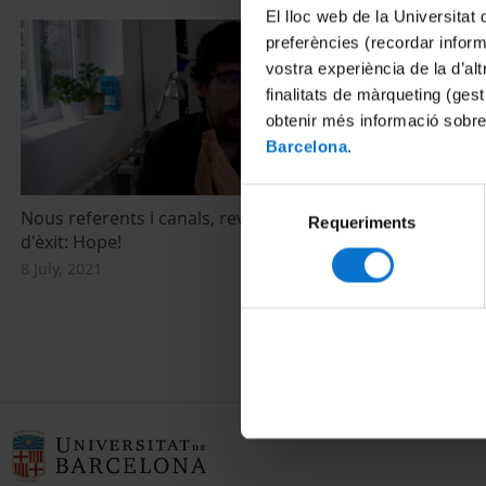
El lloc web de la Universitat 
preferències (recordar infor
vostra experiència de la d’al
finalitats de màrqueting (gest
obtenir més informació sobre
Barcelona
.
Selecció
Nous referents i canals, revisió d'un cas
IX Jornada Am
Requeriments
de
d'èxit: Hope!
´Europa, aju
consentiment
passivitat ac
8 July, 2021
climàtic? 2a 
7 June, 2021