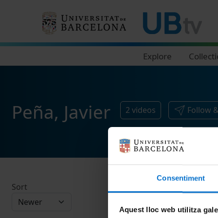
Navegació principal
Explore
Collect
Peña, Javier
2
videos
Follow 
Consentiment
Sort
Aquest lloc web utilitza gal