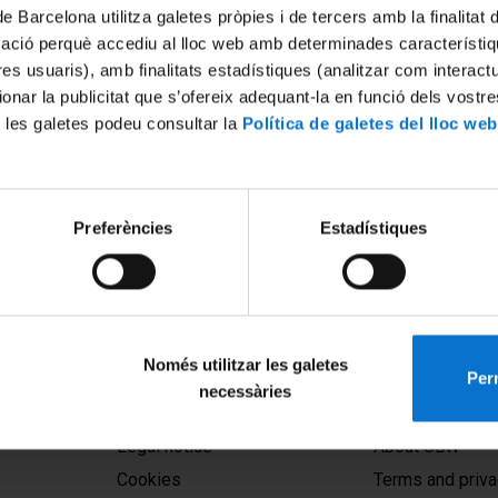
de Barcelona utilitza galetes pròpies i de tercers amb la finalitat
mació perquè accediu al lloc web amb determinades característiq
tres usuaris), amb finalitats estadístiques (analitzar com interac
ionar la publicitat que s’ofereix adequant-la en funció dels vostr
 les galetes podeu consultar la
Política de galetes del lloc web
biental: Arriben diners d
Preferències
Estadístiques
daran a trencar amb la
tual davant del canvi
part
Només utilitzar les galetes
Perm
necessàries
MENÚ PEU 1
PEU 2
Legal notice
About UBtv
Cookies
Terms and priva