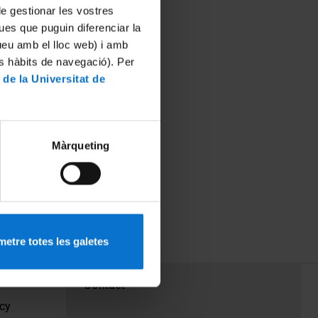
 de gestionar les vostres
ues que puguin diferenciar la
tueu amb el lloc web) i amb
es hàbits de navegació). Per
 de la Universitat de
Màrqueting
etre totes les galetes
PEU 3
Contact
cy