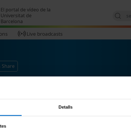
Skip to main content
El portal de vídeo de la
Universitat de
Barcelona
ions
Live broadcasts
& Share
Detalls
etes