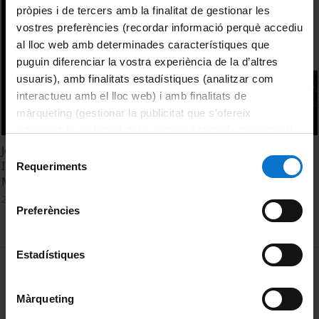
pròpies i de tercers amb la finalitat de gestionar les
vostres preferències (recordar informació perquè accediu
al lloc web amb determinades característiques que
puguin diferenciar la vostra experiència de la d’altres
usuaris), amb finalitats estadístiques (analitzar com
interactueu amb el lloc web) i amb finalitats de
màrqueting (gestionar la publicitat que s’ofereix
adequant-la en funció dels vostres hàbits de navegació).
Per obtenir més informació sobre les galetes podeu
Jornada de portes obertes del Grau en Enginyeria
Selecció
consultar la
Política de galetes del lloc web de la
Informàtica i doble grau d’Enginyeria Informàtica-
Requeriments
de
Matemàtiques
Universitat de Barcelona
.
consentiment
23 February, 2024
Preferències
Estadístiques
MENÚ PEU 1
Legal notice
Cookies
Màrqueting