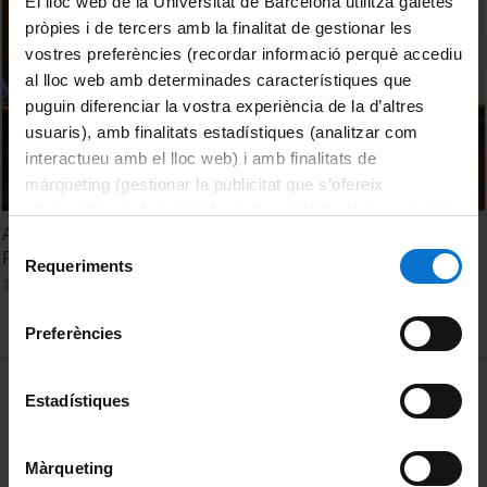
El lloc web de la Universitat de Barcelona utilitza galetes
pròpies i de tercers amb la finalitat de gestionar les
vostres preferències (recordar informació perquè accediu
al lloc web amb determinades característiques que
puguin diferenciar la vostra experiència de la d’altres
usuaris), amb finalitats estadístiques (analitzar com
interactueu amb el lloc web) i amb finalitats de
màrqueting (gestionar la publicitat que s’ofereix
adequant-la en funció dels vostres hàbits de navegació).
Acte de lliurament dels premis del Consell Social i de la
Per obtenir més informació sobre les galetes podeu
Selecció
Fundació Bosch i Gimpera. Edició 2021
consultar la
Política de galetes del lloc web de la
Requeriments
de
17 November, 2021
Universitat de Barcelona
.
consentiment
Preferències
MENÚ PEU 1
Legal notice
Estadístiques
Cookies
Màrqueting
PEU 2
About UBtv