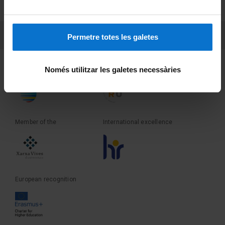
Terms and privacy
PEU 3
Contact
Permetre totes les galetes
Founder of the
Member of the
Només utilitzar les galetes necessàries
Member of the
International excellence
European recognition