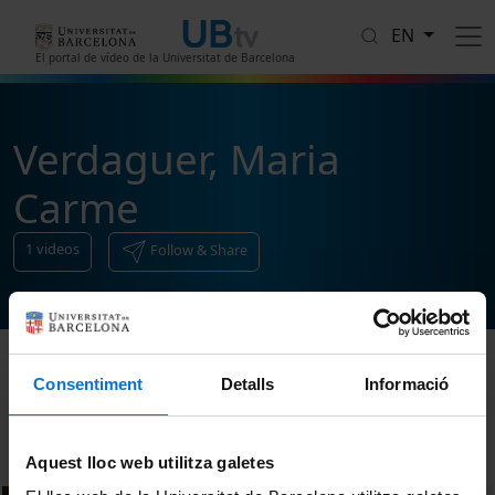
Skip to main content
EN
El portal de vídeo de la Universitat de Barcelona
Verdaguer, Maria
Carme
1
videos
Follow & Share
Consentiment
Detalls
Informació
Sort
Aquest lloc web utilitza galetes