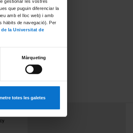
 de gestionar les vostres
ues que puguin diferenciar la
tueu amb el lloc web) i amb
es hàbits de navegació). Per
 de la Universitat de
Màrqueting
etre totes les galetes
PEU 3
Contact
cy