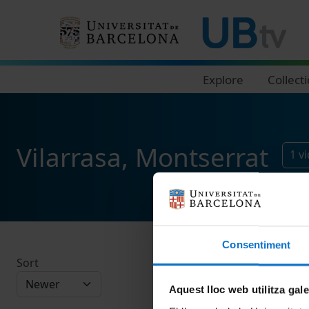
Navegació principal
Explore
Collect
Vilarrasa, Montserrat
1
v
Consentiment
Sort
Aquest lloc web utilitza gal