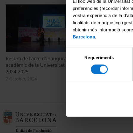
El lloc web de la Universitat 
preferències (recordar infor
vostra experiència de la d’al
finalitats de màrqueting (gest
obtenir més informació sobre
Barcelona
.
Selecció
Requeriments
de
Resum de l'acte d'Inauguració del curs
acadèmic de la Universitat de Barcelona
consentiment
2024-2025
7 October, 2024