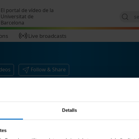
Skip to main content
El portal de vídeo de la
Universitat de
Barcelona
ions
Live broadcasts
ideos
Follow & Share
Detalls
etes