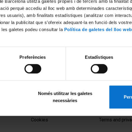
de Barcelona utilitza galetes pròpies i de tercers amb la finalitat
mació perquè accediu al lloc web amb determinades característiq
tres usuaris), amb finalitats estadístiques (analitzar com interac
ionar la publicitat que s’ofereix adequant-la en funció dels vostr
 les galetes podeu consultar la
Política de galetes del lloc web
Preferències
Estadístiques
Només utilitzar les galetes
Perm
necessàries
MENÚ PEU 1
PEU 2
Legal notice
About UBtv
Cookies
Terms and priva