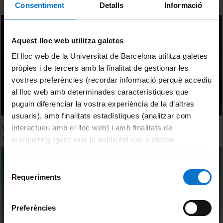
Consentiment
Detalls
Informació
Aquest lloc web utilitza galetes
El lloc web de la Universitat de Barcelona utilitza galetes
pròpies i de tercers amb la finalitat de gestionar les
vostres preferències (recordar informació perquè accediu
al lloc web amb determinades característiques que
puguin diferenciar la vostra experiència de la d’altres
usuaris), amb finalitats estadístiques (analitzar com
Valentina Bosetti
interactueu amb el lloc web) i amb finalitats de
11 February, 2025
màrqueting (gestionar la publicitat que s’ofereix
adequant-la en funció dels vostres hàbits de navegació).
Per obtenir més informació sobre les galetes podeu
Selecció
consultar la
Política de galetes del lloc web de la
Requeriments
de
Universitat de Barcelona
.
consentiment
Preferències