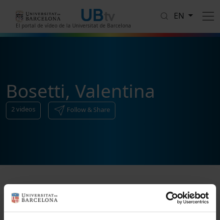
Skip to main content
EN
El portal de vídeo de la Universitat de Barcelona
Bosetti, Valentina
2
videos
Follow & Share
Sort