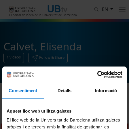
Skip to main content
EN
El portal de vídeo de la Universitat de Barcelona
Calvet, Elisenda
1
videos
Follow & Share
Consentiment
Detalls
Informació
Sort
Aquest lloc web utilitza galetes
El lloc web de la Universitat de Barcelona utilitza galetes
pròpies i de tercers amb la finalitat de gestionar les