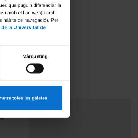
ues que puguin diferenciar la
tueu amb el lloc web) i amb
es hàbits de navegació). Per
 de la Universitat de
Màrqueting
etre totes les galetes
PEU 3
Contact
cy