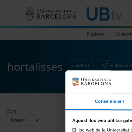
Navegació principal
Explore
Collect
hortalisses
2
videos
Follow & 
Consentiment
Sort
Aquest lloc web utilitza gal
El lloc web de la Universitat 