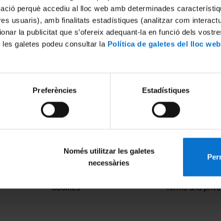
mació perquè accediu al lloc web amb determinades característiq
tres usuaris), amb finalitats estadístiques (analitzar com interac
ionar la publicitat que s’ofereix adequant-la en funció dels vostr
 les galetes podeu consultar la
Política de galetes del lloc web
Preferències
Estadístiques
lobal Trend around
Vegetables
2023
Només utilitzar les galetes
Perm
necessàries
MENÚ PEU 1
PEU 2
Legal notice
About UBtv
Cookies
Terms and priva