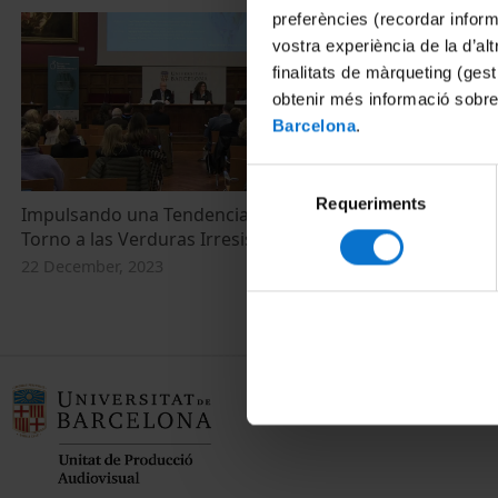
preferències (recordar infor
vostra experiència de la d’al
finalitats de màrqueting (gest
obtenir més informació sobre
Barcelona
.
Selecció
Requeriments
de
Impulsando una Tendencia Mundial en
Powering a G
consentiment
Torno a las Verduras Irresistibles
Irresistible 
22 December, 2023
14 December, 