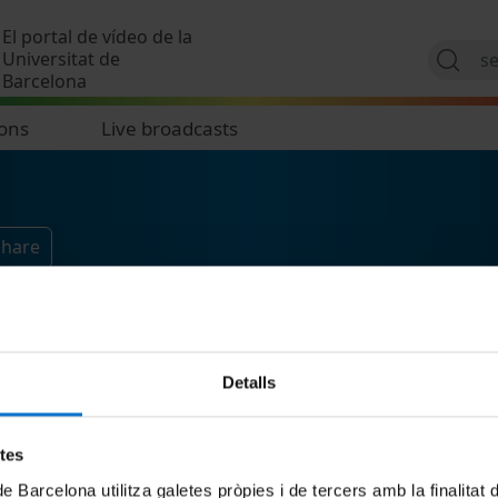
Skip to main content
El portal de vídeo de la
Universitat de
Barcelona
ions
Live broadcasts
Share
Detalls
etes
de Barcelona utilitza galetes pròpies i de tercers amb la finalitat