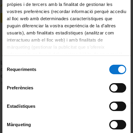
pròpies i de tercers amb la finalitat de gestionar les
vostres preferències (recordar informació perquè accediu
al lloc web amb determinades característiques que
puguin diferenciar la vostra experiència de la d’altres
usuaris), amb finalitats estadístiques (analitzar com
interactueu amb el lloc web) i amb finalitats de
màrqueting (gestionar la publicitat que s’ofereix
adequant-la en funció dels vostres hàbits de navegació).
Per obtenir més informació sobre les galetes podeu
Les Universitats com a motor de política lingüística: Què
Selecció
consultar la
Política de galetes del lloc web de la
cal que facen les Universitats per revertir la minorització
Requeriments
de
del català?
Universitat de Barcelona
.
consentiment
16 March, 2026
Preferències
Estadístiques
MENÚ PEU 1
Legal notice
Cookies
Màrqueting