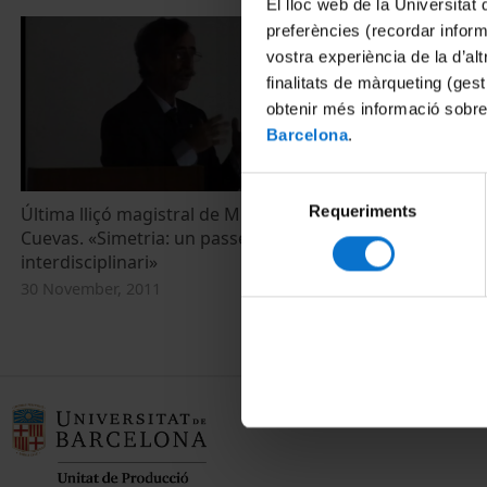
El lloc web de la Universitat 
preferències (recordar infor
vostra experiència de la d’al
finalitats de màrqueting (gest
obtenir més informació sobre
Barcelona
.
Selecció
Requeriments
de
Última lliçó magistral de Miquel Àngel
Última lliçó 
Cuevas. «Simetria: un passeig
d'una sintaxi
consentiment
interdisciplinari»
Exemples'
30 November, 2011
17 June, 2010