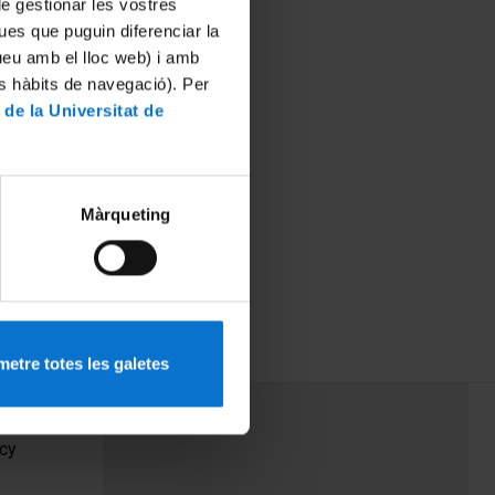
 de gestionar les vostres
ues que puguin diferenciar la
tueu amb el lloc web) i amb
es hàbits de navegació). Per
 de la Universitat de
Màrqueting
etre totes les galetes
PEU 3
Contact
cy