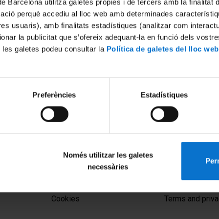
de Barcelona utilitza galetes pròpies i de tercers amb la finalitat
mació perquè accediu al lloc web amb determinades característiq
tres usuaris), amb finalitats estadístiques (analitzar com interac
ionar la publicitat que s’ofereix adequant-la en funció dels vostr
 les galetes podeu consultar la
Política de galetes del lloc web
Preferències
Estadístiques
de Joan Solà 'Construcció
 normativa: criteris.
Només utilitzar les galetes
Perm
necessàries
MENÚ PEU 1
PEU 2
Legal notice
About UBtv
Cookies
Terms and priva