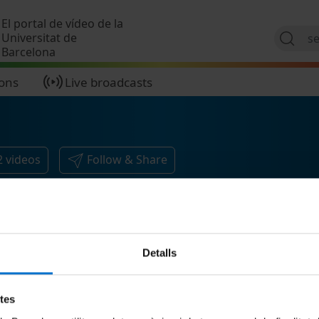
Skip to main content
El portal de vídeo de la
Universitat de
Barcelona
ions
Live broadcasts
2
videos
Follow & Share
Detalls
etes