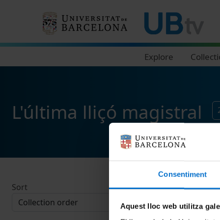
Navegació principal
Explore
Collect
L'última lliçó magistral
Consentiment
Sort
Aquest lloc web utilitza gal