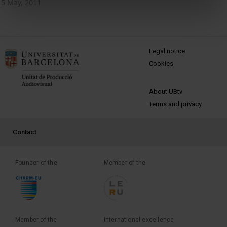
5 May, 2011
MENÚ PEU 1
Legal notice
Cookies
PEU 2
About UBtv
Terms and privacy
PEU 3
Contact
Founder of the
Member of the
Member of the
International excellence