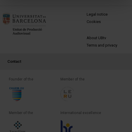
MENÚ PEU 1
Legal notice
Cookies
PEU 2
About UBtv
Terms and privacy
PEU 3
Contact
Founder of the
Member of the
Member of the
International excellence