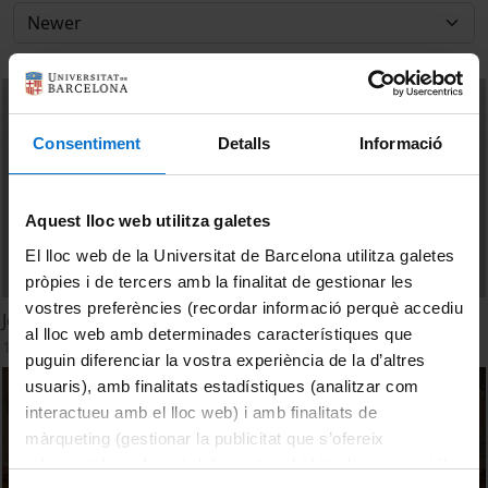
Consentiment
Detalls
Informació
Aquest lloc web utilitza galetes
El lloc web de la Universitat de Barcelona utilitza galetes
pròpies i de tercers amb la finalitat de gestionar les
vostres preferències (recordar informació perquè accediu
Joan Queralt. Responsabilitat
al lloc web amb determinades característiques que
17 April, 2020
puguin diferenciar la vostra experiència de la d’altres
usuaris), amb finalitats estadístiques (analitzar com
interactueu amb el lloc web) i amb finalitats de
màrqueting (gestionar la publicitat que s’ofereix
adequant-la en funció dels vostres hàbits de navegació).