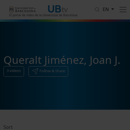
Skip to main content
EN
El portal de vídeo de la Universitat de Barcelona
Queralt Jiménez, Joan J.
3
videos
Follow & Share
Sort