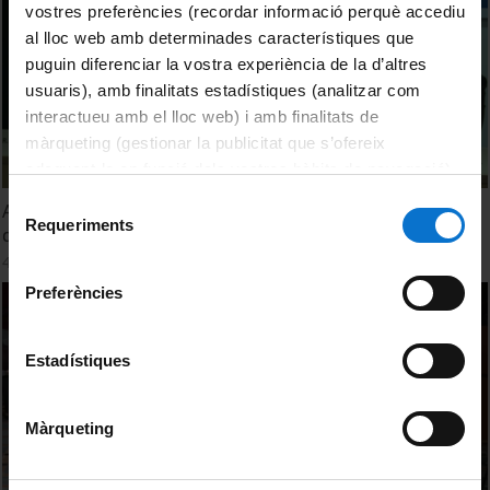
vostres preferències (recordar informació perquè accediu
al lloc web amb determinades característiques que
puguin diferenciar la vostra experiència de la d’altres
usuaris), amb finalitats estadístiques (analitzar com
interactueu amb el lloc web) i amb finalitats de
màrqueting (gestionar la publicitat que s’ofereix
adequant-la en funció dels vostres hàbits de navegació).
Per obtenir més informació sobre les galetes podeu
Selecció
Acte d'inauguració de l'exposició 100 anys del
consultar la
Política de galetes del lloc web de la
Requeriments
de
descobriment del protó
Universitat de Barcelona
.
consentiment
4 December, 2019
Preferències
Estadístiques
Màrqueting