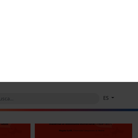
tge)
la veu d’Elena Francis
14 Octubre, 2025
ió dels barris
Taller 4. Dictadura i industrialització
Informació
14 Octubre, 2025
 de gestionar les vostres
ues que puguin diferenciar la
tueu amb el lloc web) i amb
es hàbits de navegació). Per