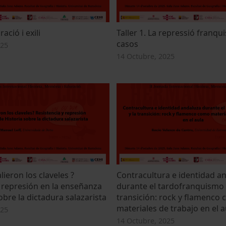
 les galetes podeu consultar la
Política de galetes del lloc web
ració i exili
Taller 1. La repressió franqui
casos
025
Preferències
Estadístiques
14 Octubre, 2025
Només utilitzar les galetes
Perm
necessàries
ieron los claveles ?
Contracultura e identidad a
y represión en la enseñanza
durante el tardofranquismo 
obre la dictadura salazarista
transición: rock y flamenco
materiales de trabajo en el a
025
14 Octubre, 2025