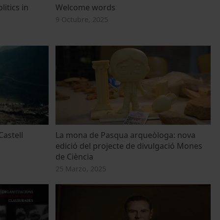
itics in
Welcome words
9 Octubre, 2025
Castell
La mona de Pasqua arqueòloga: nova
edició del projecte de divulgació Mones
de Ciència
25 Marzo, 2025