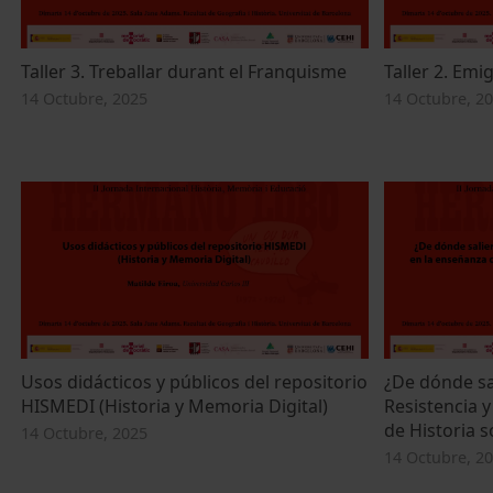
obtenir més informació sobre
Barcelona
.
Taller 3. Treballar durant el Franquisme
Taller 2. Emig
Selecció
14 Octubre, 2025
14 Octubre, 2
Requeriments
de
consentiment
Usos didácticos y públicos del repositorio
¿De dónde sal
HISMEDI (Historia y Memoria Digital)
Resistencia 
de Historia s
14 Octubre, 2025
14 Octubre, 2