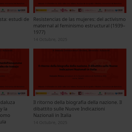
 de la Universitat de
sta: estudi de
Resistencias de las mujeres: del activismo
maternal al feminismo estructural (1939–
Màrqueting
1977)
14 Octubre, 2025
etre totes les galetes
ndaluza
Il ritorno della biografia della nazione. Il
y la
dibattito sulle Nuove Indicazioni
 como
Nazionali in Italia
ula
14 Octubre, 2025