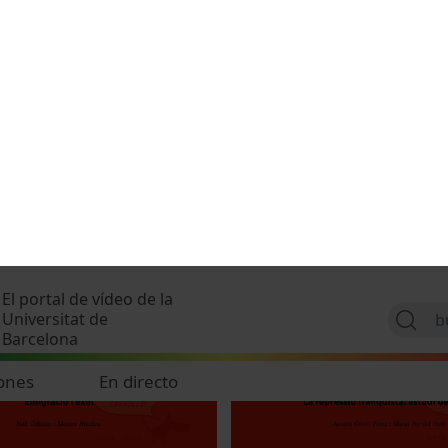
Memòria i Educació (Reporta
6
14 Octubre, 2025
es: I Jornades Catalanes de la
Taller 5. Ciutats: la construcc
Detalls
14 Octubre, 2025
025
etes
de Barcelona utilitza galetes pròpies i de tercers amb la finalitat
mació perquè accediu al lloc web amb determinades característiq
tres usuaris), amb finalitats estadístiques (analitzar com interac
ionar la publicitat que s’ofereix adequant-la en funció dels vostr