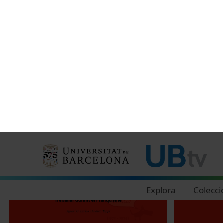
Universitat sota les bombes
al segle XVI
26 Enero, 2026
21 Enero, 202
Taller 7. Art i cultura
Taller 6. Don
Consentiment
Dona
14 Octubre, 2025
14 Octubre, 2
Aquest lloc web utilitza gal
El lloc web de la Universitat 
preferències (recordar infor
vostra experiència de la d’al
finalitats de màrqueting (gest