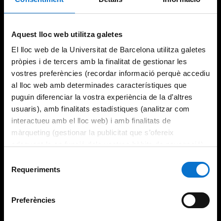
Try again
Aquest lloc web utilitza galetes
El lloc web de la Universitat de Barcelona utilitza galetes
pròpies i de tercers amb la finalitat de gestionar les
vostres preferències (recordar informació perquè accediu
al lloc web amb determinades característiques que
puguin diferenciar la vostra experiència de la d’altres
usuaris), amb finalitats estadístiques (analitzar com
interactueu amb el lloc web) i amb finalitats de
màrqueting (gestionar la publicitat que s’ofereix
adequant-la en funció dels vostres hàbits de navegació).
Per obtenir més informació sobre les galetes podeu
Selecció
consultar la
Política de galetes del lloc web de la
Requeriments
de
Universitat de Barcelona
.
consentiment
Preferències