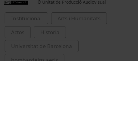
© Unitat de Producció Audiovisual
Institucional
Arts i Humanitats
Actos
Historia
Universitat de Barcelona
bombardeigs aeris
Guerra Civil Espanyola, 1936-1939
Universitat de Barcelona. Arxiu Històric
Villarroya i Font, Joan, 1953-
Bosnjovic, Jasna
Martinenko, Maryna
Al Qudwa, Aya Mohamed
Sourani, Raji