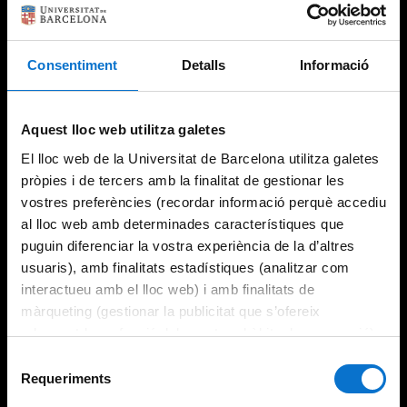
Consentiment
Detalls
Informació
Try again
Aquest lloc web utilitza galetes
El lloc web de la Universitat de Barcelona utilitza galetes
pròpies i de tercers amb la finalitat de gestionar les
vostres preferències (recordar informació perquè accediu
al lloc web amb determinades característiques que
puguin diferenciar la vostra experiència de la d’altres
usuaris), amb finalitats estadístiques (analitzar com
interactueu amb el lloc web) i amb finalitats de
màrqueting (gestionar la publicitat que s’ofereix
adequant-la en funció dels vostres hàbits de navegació).
Per obtenir més informació sobre les galetes podeu
Selecció
consultar la
Política de galetes del lloc web de la
Requeriments
de
Universitat de Barcelona
.
consentiment