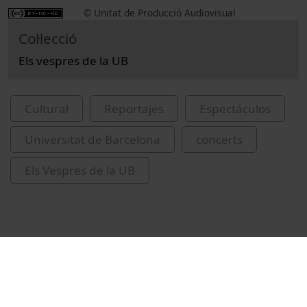
© Unitat de Producció Audiovisual
Col·lecció
Els vespres de la UB
Cultural
Reportajes
Espectáculos
Universitat de Barcelona
concerts
Els Vespres de la UB
Vídeos relacionados