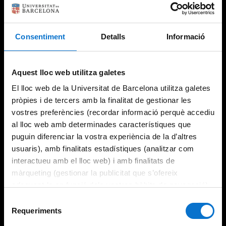
Consentiment
Detalls
Informació
Try again
Aquest lloc web utilitza galetes
El lloc web de la Universitat de Barcelona utilitza galetes
pròpies i de tercers amb la finalitat de gestionar les
vostres preferències (recordar informació perquè accediu
al lloc web amb determinades característiques que
puguin diferenciar la vostra experiència de la d’altres
usuaris), amb finalitats estadístiques (analitzar com
interactueu amb el lloc web) i amb finalitats de
màrqueting (gestionar la publicitat que s’ofereix
adequant-la en funció dels vostres hàbits de navegació).
Per obtenir més informació sobre les galetes podeu
Selecció
consultar la
Política de galetes del lloc web de la
Requeriments
de
Universitat de Barcelona
.
consentiment