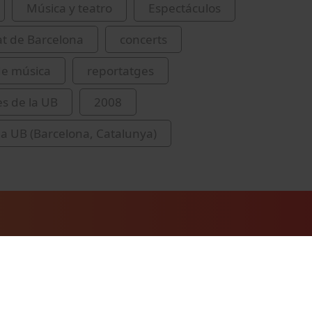
Música y teatro
Espectáculos
at de Barcelona
concerts
 de música
reportatges
es de la UB
2008
 la UB (Barcelona, Catalunya)