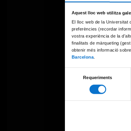
Aquest lloc web utilitza gal
El lloc web de la Universitat 
preferències (recordar infor
vostra experiència de la d’al
finalitats de màrqueting (gest
obtenir més informació sobre
Barcelona
.
Selecció
Requeriments
de
consentiment