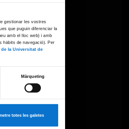
 de gestionar les vostres
ues que puguin diferenciar la
tueu amb el lloc web) i amb
es hàbits de navegació). Per
 de la Universitat de
Màrqueting
etre totes les galetes