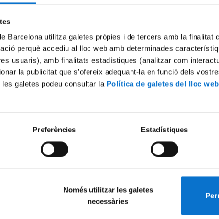
Try again
etes
de Barcelona utilitza galetes pròpies i de tercers amb la finalitat
mació perquè accediu al lloc web amb determinades característiq
tres usuaris), amb finalitats estadístiques (analitzar com interac
ionar la publicitat que s’ofereix adequant-la en funció dels vostr
 les galetes podeu consultar la
Política de galetes del lloc web
Preferències
Estadístiques
Només utilitzar les galetes
Perm
necessàries