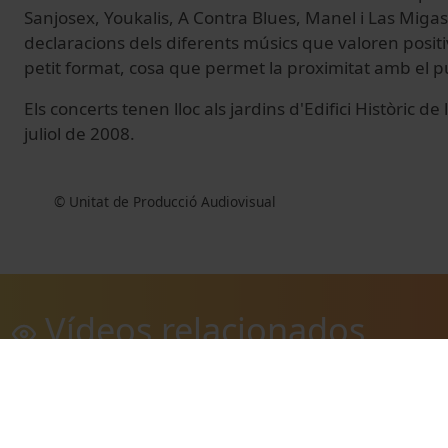
Sanjosex, Youkalis, A Contra Blues, Manel i Las Miga
declaracions dels diferents músics que valoren posi
petit format, cosa que permet la proximitat amb el pú
Els concerts tenen lloc als jardins d'Edifici Històric d
juliol de 2008.
© Unitat de Producció Audiovisual
Vídeos relacionados