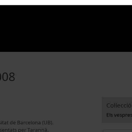
008
Col·lecció
Els vespre
sitat de Barcelona (UB).
resentats per Tarannà,