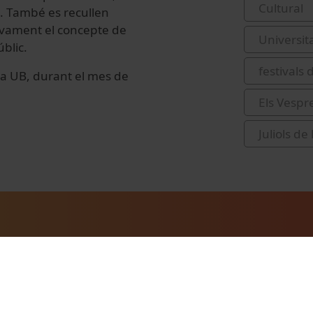
Cultural
s. També es recullen
tivament el concepte de
Universit
blic.
festivals
e la UB, durant el mes de
Els Vespr
Juliols de