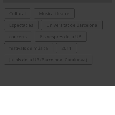
Cultural
Musica i teatre
Espectacles
Universitat de Barcelona
concerts
Els Vespres de la UB
festivals de música
2011
Juliols de la UB (Barcelona, Catalunya)
Vídeos relacionats