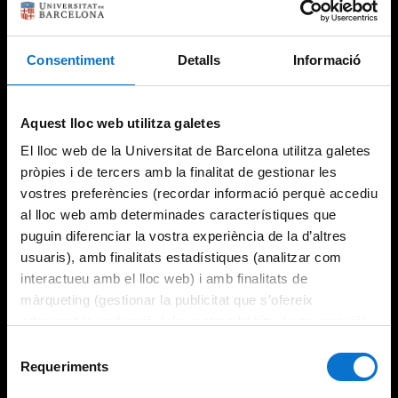
Consentiment
Detalls
Informació
Try again
Aquest lloc web utilitza galetes
El lloc web de la Universitat de Barcelona utilitza galetes
pròpies i de tercers amb la finalitat de gestionar les
vostres preferències (recordar informació perquè accediu
al lloc web amb determinades característiques que
puguin diferenciar la vostra experiència de la d’altres
usuaris), amb finalitats estadístiques (analitzar com
interactueu amb el lloc web) i amb finalitats de
màrqueting (gestionar la publicitat que s’ofereix
adequant-la en funció dels vostres hàbits de navegació).
Per obtenir més informació sobre les galetes podeu
Selecció
consultar la
Política de galetes del lloc web de la
Requeriments
de
Universitat de Barcelona
.
consentiment