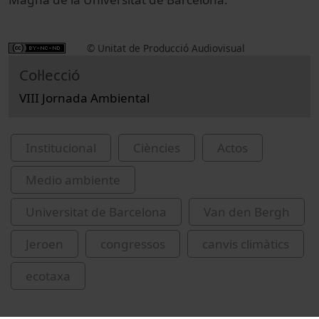
© Unitat de Producció Audiovisual
Col·lecció
VIII Jornada Ambiental
Institucional
Ciències
Actos
Medio ambiente
Universitat de Barcelona
Van den Bergh
Jeroen
congressos
canvis climàtics
ecotaxa