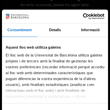
An error occurred, please try again later.
Try again
Consentiment
Detalls
Informació
Aquest lloc web utilitza galetes
El lloc web de la Universitat de Barcelona utilitza galetes
pròpies i de tercers amb la finalitat de gestionar les
vostres preferències (recordar informació perquè accediu
al lloc web amb determinades característiques que
puguin diferenciar la vostra experiència de la d’altres
usuaris), amb finalitats estadístiques (analitzar com
interactueu amb el lloc web) i amb finalitats de
màrqueting (gestionar la publicitat que s’ofereix
adequant-la en funció dels vostres hàbits de navegació).
Per obtenir més informació sobre les galetes podeu
Selecció