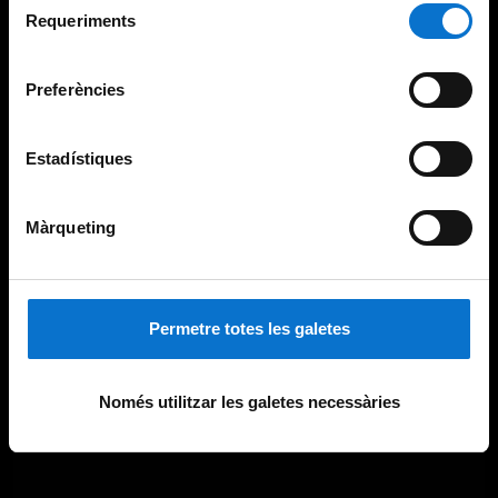
consultar la
Política de galetes del lloc web de la
Requeriments
de
Universitat de Barcelona
.
consentiment
Preferències
Estadístiques
Màrqueting
Permetre totes les galetes
Només utilitzar les galetes necessàries