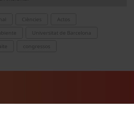
nal
Ciències
Actos
biente
Universitat de Barcelona
aite
congressos