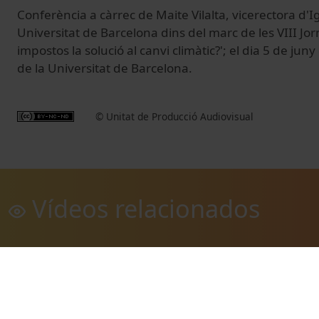
Conferència a càrrec de Maite Vilalta, vicerectora d'Igu
Universitat de Barcelona dins del marc de les VIII Jo
impostos la solució al canvi climàtic?'; el dia 5 de ju
de la Universitat de Barcelona.
© Unitat de Producció Audiovisual
Vídeos relacionados