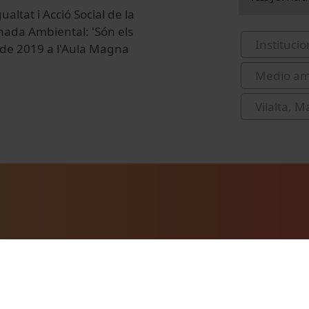
altat i Acció Social de la
rnada Ambiental: 'Són els
Institucio
ny de 2019 a l'Aula Magna
Medio am
Vilalta, M