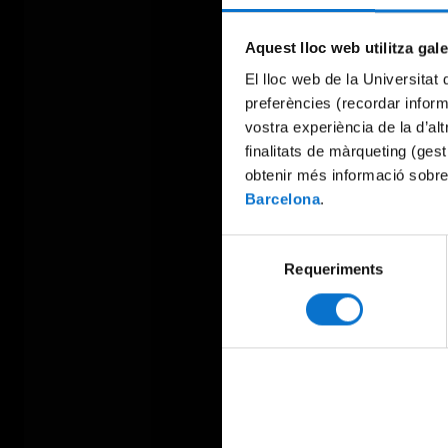
Aquest lloc web utilitza gal
El lloc web de la Universitat 
preferències (recordar infor
vostra experiència de la d’al
finalitats de màrqueting (gest
obtenir més informació sobre
Barcelona
.
Selecció
Requeriments
de
consentiment