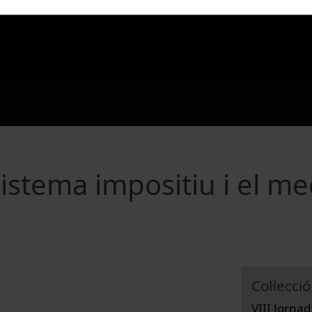
 sistema impositiu i el me
Col·lecció
VIII Jorna