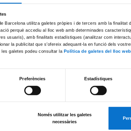
Try again
etes
de Barcelona utilitza galetes pròpies i de tercers amb la finalitat
mació perquè accediu al lloc web amb determinades característiq
tres usuaris), amb finalitats estadístiques (analitzar com interac
ionar la publicitat que s’ofereix adequant-la en funció dels vostr
 les galetes podeu consultar la
Política de galetes del lloc web
Preferències
Estadístiques
Només utilitzar les galetes
Perm
necessàries