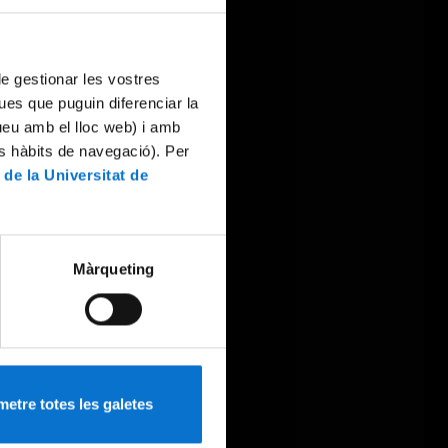
 de gestionar les vostres
ues que puguin diferenciar la
tueu amb el lloc web) i amb
es hàbits de navegació). Per
 de la Universitat de
Màrqueting
etre totes les galetes