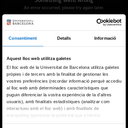
Something went wrong
An error occurred, please try again later.
Try again
Consentiment
Detalls
Informació
Aquest lloc web utilitza galetes
El lloc web de la Universitat de Barcelona utilitza galetes
pròpies i de tercers amb la finalitat de gestionar les
vostres preferències (recordar informació perquè accediu
al lloc web amb determinades característiques que
puguin diferenciar la vostra experiència de la d’altres
usuaris), amb finalitats estadístiques (analitzar com
interactueu amb el lloc web) i amb finalitats de
màrqueting (gestionar la publicitat que s’ofereix
adequant-la en funció dels vostres hàbits de navegació).