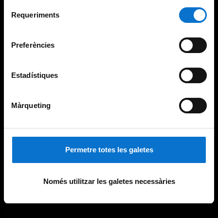
Per obtenir més informació sobre les galetes podeu
Selecció
consultar la
Política de galetes del lloc web de la
Requeriments
de
Universitat de Barcelona
.
consentiment
Preferències
Estadístiques
Màrqueting
Permetre totes les galetes
Només utilitzar les galetes necessàries