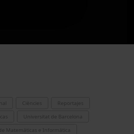
nal
Ciències
Reportajes
cas
Universitat de Barcelona
de Matemáticas e Informática