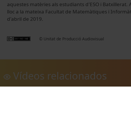
aquestes matèries als estudiants d'ESO i Batxillerat
lloc a la mateixa Facultat de Matemàtiques i Informàti
d'abril de 2019.
© Unitat de Producció Audiovisual
Vídeos relacionados