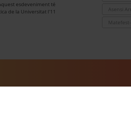
. Aquest esdeveniment té
Asensi Ar
ca de la Universitat l'11
Matefest-