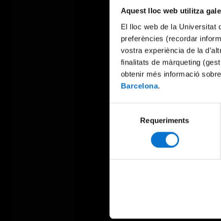
Aquest lloc web utilitza gal
El lloc web de la Universitat 
preferències (recordar infor
vostra experiència de la d’al
finalitats de màrqueting (gest
obtenir més informació sobre
Barcelona
.
Selecció
Requeriments
de
consentiment