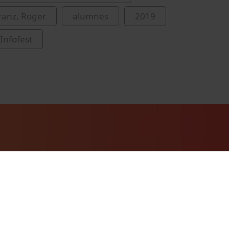
ranz, Roger
alumnes
2019
Infofest