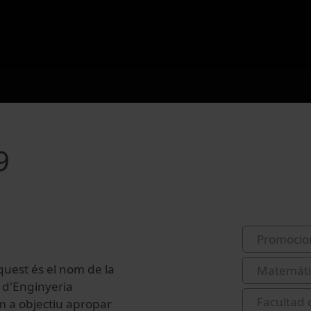
9
Promocio
Aquest és el nom de la
Matemáti
 d'Enginyeria
Facultad 
m a objectiu apropar