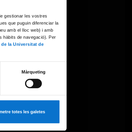
 de gestionar les vostres
ues que puguin diferenciar la
tueu amb el lloc web) i amb
es hàbits de navegació). Per
 de la Universitat de
Màrqueting
etre totes les galetes