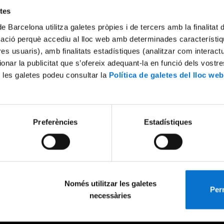
etes
de Barcelona utilitza galetes pròpies i de tercers amb la finalitat
mació perquè accediu al lloc web amb determinades característiq
tres usuaris), amb finalitats estadístiques (analitzar com interac
ionar la publicitat que s’ofereix adequant-la en funció dels vostr
 les galetes podeu consultar la
Política de galetes del lloc web
Preferències
Estadístiques
Només utilitzar les galetes
Perm
necessàries