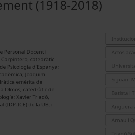
xement (1918-2018)
Institucio
de Personal Docent i
Actos aca
o Carpintero, catedràtic
Universit
 de Psicologia d'Espanya;
 acadèmica; Joaquim
Siguan, M
dràtica emèrita de
ia Olmos, catedràtic de
Batista i 
ología; Xavier Triadó,
l (IDP-ICE) de la UB, i
Anguera A
Arnau i Q
Triadó Su