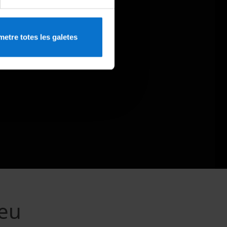
etre totes les galetes
seu