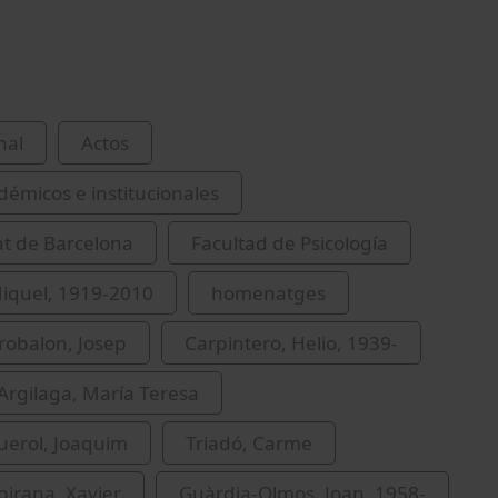
nal
Actos
démicos e institucionales
at de Barcelona
Facultad de Psicología
iquel, 1919-2010
homenatges
Trobalon, Josep
Carpintero, Helio, 1939-
rgilaga, María Teresa
uerol, Joaquim
Triadó, Carme
birana, Xavier
Guàrdia-Olmos, Joan, 1958-