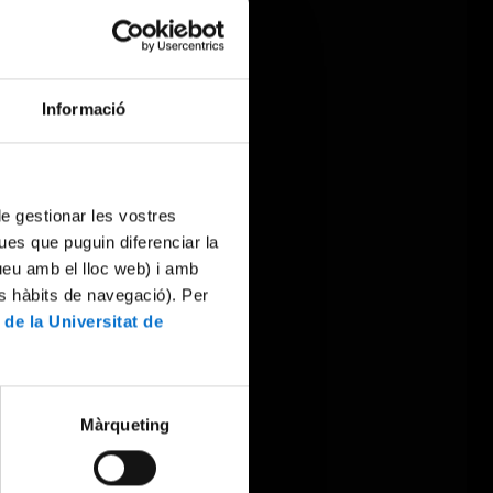
Informació
 de gestionar les vostres
ues que puguin diferenciar la
tueu amb el lloc web) i amb
es hàbits de navegació). Per
 de la Universitat de
Màrqueting