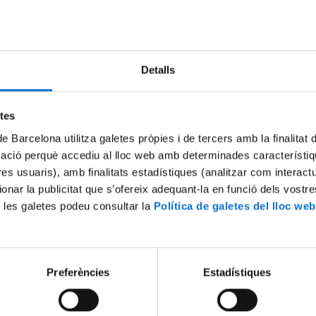
Try again
Detalls
etes
de Barcelona utilitza galetes pròpies i de tercers amb la finalitat
mació perquè accediu al lloc web amb determinades característiq
tres usuaris), amb finalitats estadístiques (analitzar com interac
ionar la publicitat que s’ofereix adequant-la en funció dels vostr
 les galetes podeu consultar la
Política de galetes del lloc web
Preferències
Estadístiques