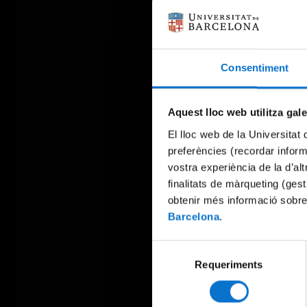
Consentiment
Aquest lloc web utilitza gal
El lloc web de la Universitat 
preferències (recordar infor
vostra experiència de la d’al
finalitats de màrqueting (gest
obtenir més informació sobre
Barcelona
.
Selecció
Requeriments
de
consentiment