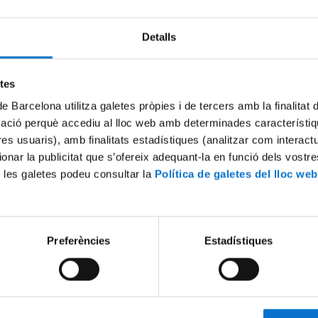
Detalls
Try again
etes
de Barcelona utilitza galetes pròpies i de tercers amb la finalitat
mació perquè accediu al lloc web amb determinades característiq
tres usuaris), amb finalitats estadístiques (analitzar com interac
ionar la publicitat que s’ofereix adequant-la en funció dels vostr
 les galetes podeu consultar la
Política de galetes del lloc web
Preferències
Estadístiques