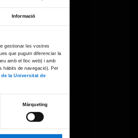
Informació
 de gestionar les vostres
ues que puguin diferenciar la
tueu amb el lloc web) i amb
es hàbits de navegació). Per
 de la Universitat de
Màrqueting