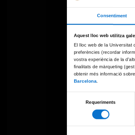
Consentiment
Aquest lloc web utilitza gal
El lloc web de la Universitat 
preferències (recordar infor
vostra experiència de la d’al
finalitats de màrqueting (gest
obtenir més informació sobre
Barcelona
.
Selecció
Requeriments
de
consentiment