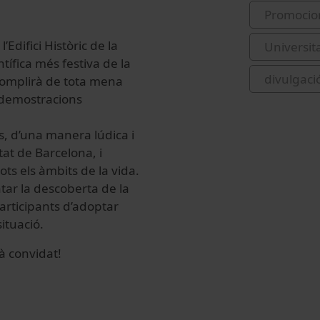
Promocio
’Edifici Històric de la
Universit
tífica més festiva de la
divulgació
 s’omplirà de tota mena
a demostracions
ics, d’una manera lúdica i
at de Barcelona, i
ots els àmbits de la vida.
ntar la descoberta de la
participants d’adoptar
situació.
à convidat!