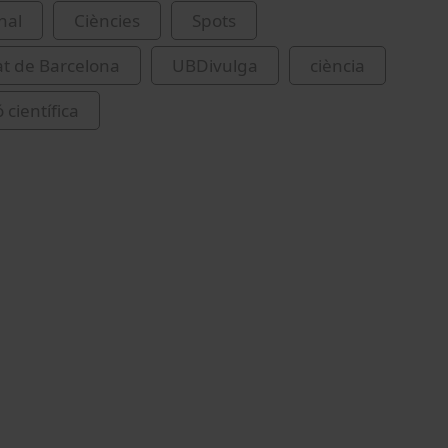
nal
Ciències
Spots
at de Barcelona
UBDivulga
ciència
 científica