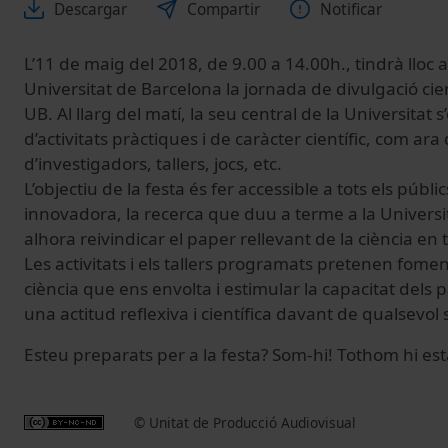
Descargar
Compartir
Notificar
L’11 de maig del 2018, de 9.00 a 14.00h., tindrà lloc a l
Universitat de Barcelona la jornada de divulgació cien
UB. Al llarg del matí, la seu central de la Universitat
d’activitats pràctiques i de caràcter científic, com ar
d’investigadors, tallers, jocs, etc.
L’objectiu de la festa és fer accessible a tots els públ
innovadora, la recerca que duu a terme a la Universit
alhora reivindicar el paper rellevant de la ciència en t
Les activitats i els tallers programats pretenen fome
ciència que ens envolta i estimular la capacitat dels 
una actitud reflexiva i científica davant de qualsevol 
Esteu preparats per a la festa? Som-hi! Tothom hi est
© Unitat de Producció Audiovisual