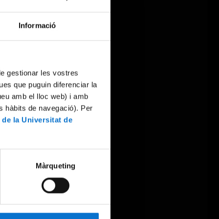
Informació
 de gestionar les vostres
ues que puguin diferenciar la
tueu amb el lloc web) i amb
es hàbits de navegació). Per
 de la Universitat de
Màrqueting