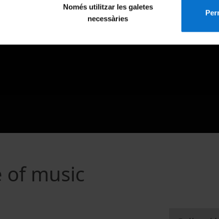
Només utilitzar les galetes
Perm
necessàries
 of music