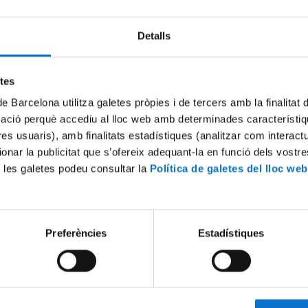
Detalls
Try again
etes
de Barcelona utilitza galetes pròpies i de tercers amb la finalitat
mació perquè accediu al lloc web amb determinades característiq
tres usuaris), amb finalitats estadístiques (analitzar com interac
ionar la publicitat que s’ofereix adequant-la en funció dels vostr
 les galetes podeu consultar la
Política de galetes del lloc web
Preferències
Estadístiques