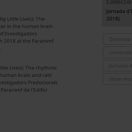
Col·lecció
Jornada d'I
2018)
g Little Lives): The
ter in the human brain
a d'Investigadors
Docencia 
9th 2018 at the Paranimf
.
Universit
Jornada d
ttle Lives): The rhythmic
 human brain and rats'
ritme mus
nvestigadors Predoctorals
 Paranimf de l'Edifici