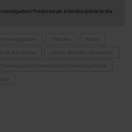
nvestigadors Predoctorals Interdisciplinària (6a :
e Investigación
Ciències
Actos
at de Barcelona
Celma-Miralles, Alexandre
'Investigadors Predoctorals Interdisciplinària
ical