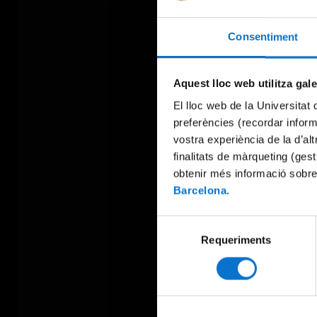
Consentiment
Aquest lloc web utilitza gal
El lloc web de la Universitat 
preferències (recordar infor
vostra experiència de la d’al
finalitats de màrqueting (gest
obtenir més informació sobre
Barcelona
.
Selecció
Requeriments
de
consentiment