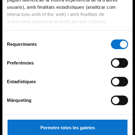
usuaris), amb finalitats estadístiques (analitzar com
interactueu amb el lloc web) i amb finalitats de
màrqueting (gestionar la publicitat que s’ofereix
adequant-la en funció dels vostres hàbits de navegació).
Per obtenir més informació sobre les galetes podeu
Selecció
consultar la
Política de galetes del lloc web de la
Requeriments
de
Universitat de Barcelona
.
consentiment
Preferències
Estadístiques
Màrqueting
Permetre totes les galetes