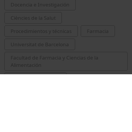
Docencia e Investigación
Ciències de la Salut
Procedimientos y técnicas
Farmacia
Universitat de Barcelona
Facultad de Farmacia y Ciencias de la
Alimentación
atenció farmacèutica
formes farmacèutiques