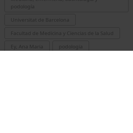
podología
Universitat de Barcelona
Facultad de Medicina y Ciencias de la Salud
Ey, Ana Maria
podologia
conferències
malformacions del peu
Vídeos relacionados