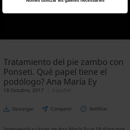
Només utilitzar les galetes necessàries
Tratamiento del pie zambo con
Ponseti. Qué papel tiene el
podólogo? Ana María Ey
18 Octubre, 2017
Español
Descargar
Compartir
Notificar
Intervenció a càrrec de Ana Maria Ey el 18 d'octubre