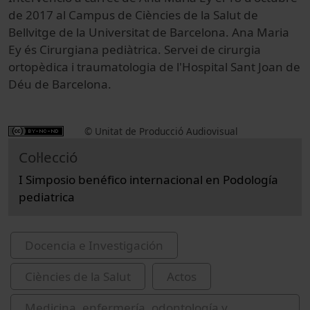
de 2017 al Campus de Ciències de la Salut de
Bellvitge de la Universitat de Barcelona. Ana Maria
Ey és
Cirurgiana
pediàtrica.
Servei
de cirurgia
ortopèdica
i
traumatologia
de l'Hospital Sant
Joan de
Déu
de Barcelona.
© Unitat de Producció Audiovisual
Col·lecció
I Simposio benéfico internacional en Podología
pediatrica
Docencia e Investigación
Ciències de la Salut
Actos
Medicina, enfermería, odontología y