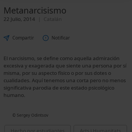
Metanarcisismo
22 Julio, 2014
Catalán
Compartir
Notificar
El narcisismo, se define como aquella a
dmiración
excesiva
y
exagerada
que
siente
una
persona
por
sí
misma,
por
su
aspecto
físico
o
por
sus
dotes
o
cualidades. Aquí tenemos una corta pero no menos
significativa parodia de este estado psicológico
humano.
© Sergey Odintsov
Hecho por estudiantes
Arts i Humanitats