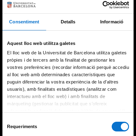
Consentiment
Detalls
Informació
Aquest lloc web utilitza galetes
El lloc web de la Universitat de Barcelona utilitza galetes
pròpies i de tercers amb la finalitat de gestionar les
vostres preferències (recordar informació perquè accediu
al lloc web amb determinades característiques que
puguin diferenciar la vostra experiència de la d’altres
usuaris), amb finalitats estadístiques (analitzar com
interactueu amb el lloc web) i amb finalitats de
màrqueting (gestionar la publicitat que s’ofereix
adequant-la en funció dels vostres hàbits de navegació).
Per obtenir més informació sobre les galetes podeu
Selecció
consultar la
Política de galetes del lloc web de la
Requeriments
de
Universitat de Barcelona
.
consentiment