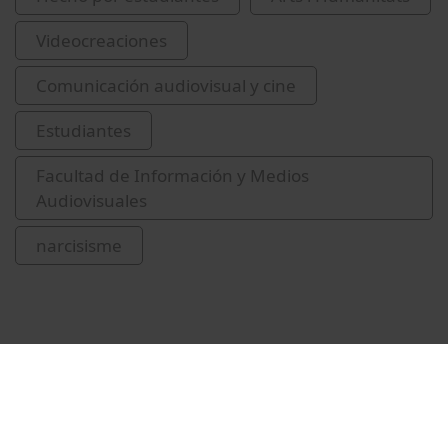
Videocreaciones
Comunicación audiovisual y cine
Estudiantes
Facultad de Información y Medios
Audiovisuales
narcisisme
Vídeos relacionados