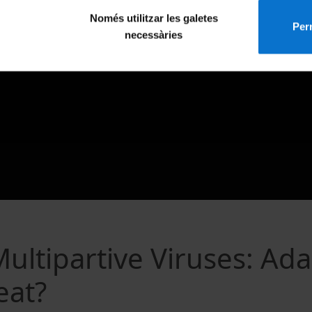
Només utilitzar les galetes
Perm
necessàries
ltipartive Viruses: Ada
eat?