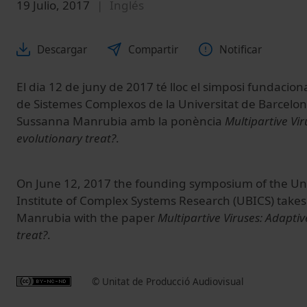
19 Julio, 2017
Inglés
Descargar
Compartir
Notificar
El dia 12 de juny de 2017 té lloc el simposi fundaciona
de Sistemes Complexos de la Universitat de Barcelon
Sussanna Manrubia amb la ponència
Multipartive Vir
evolutionary treat?
.
On June 12, 2017 the founding symposium of the Univ
Institute of Complex Systems Research (UBICS) takes
Manrubia with the paper
Multipartive Viruses: Adaptiv
treat?
.
© Unitat de Producció Audiovisual