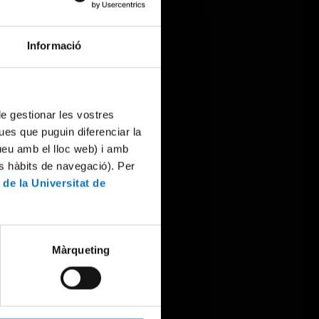
Informació
 de gestionar les vostres
ues que puguin diferenciar la
tueu amb el lloc web) i amb
es hàbits de navegació). Per
 de la Universitat de
Màrqueting