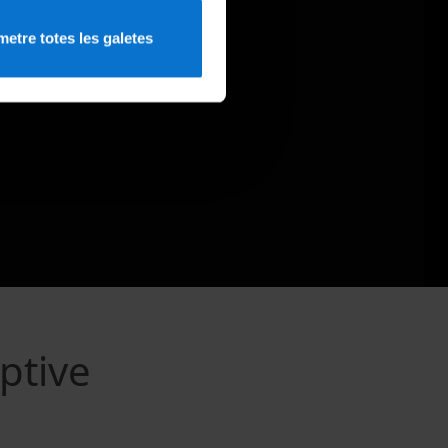
etre totes les galetes
ptive