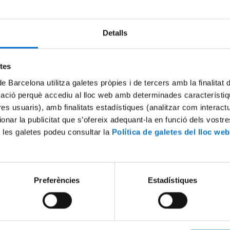
Detalls
Try again
etes
de Barcelona utilitza galetes pròpies i de tercers amb la finalitat
mació perquè accediu al lloc web amb determinades característiq
tres usuaris), amb finalitats estadístiques (analitzar com interac
ionar la publicitat que s’ofereix adequant-la en funció dels vostr
 les galetes podeu consultar la
Política de galetes del lloc web
Preferències
Estadístiques