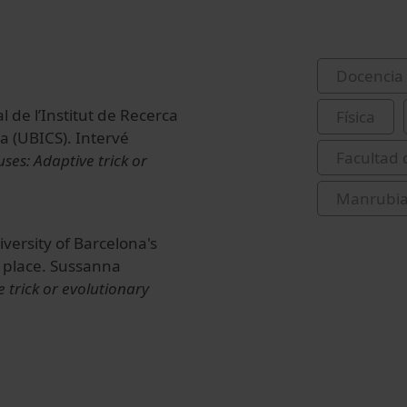
Docencia 
l de l’Institut de Recerca
Física
a (UBICS). Intervé
Facultad 
uses: Adaptive trick or
Manrubia
ersity of Barcelona's
 place. Sussanna
e trick or evolutionary