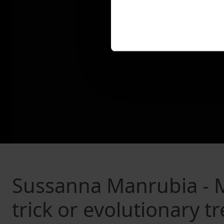
Sussanna Manrubia - Mu
trick or evolutionary tr