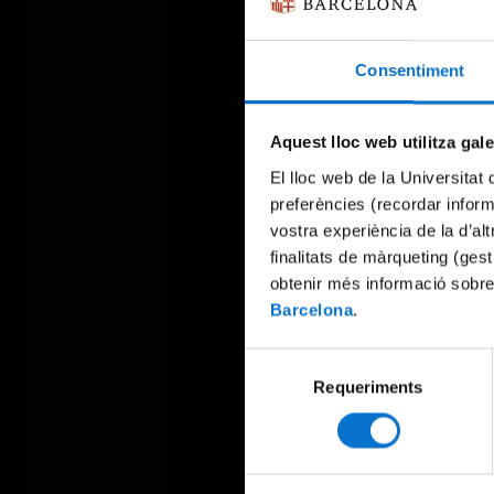
Consentiment
Aquest lloc web utilitza gal
El lloc web de la Universitat 
preferències (recordar infor
vostra experiència de la d’al
finalitats de màrqueting (gest
obtenir més informació sobre
Barcelona
.
Selecció
Requeriments
de
consentiment