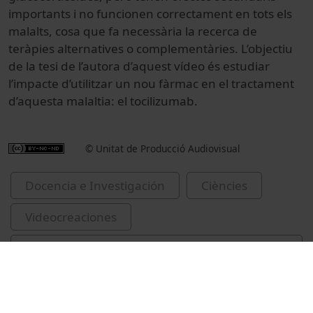
importants i no funcionen correctament en tots els
malalts, cosa que fa necessària la recerca de
teràpies alternatives o complementàries. L’objectiu
de la tesi de l’autora d’aquest vídeo és estudiar
l’impacte d’utilitzar un nou fàrmac en el tractament
d’aquesta malaltia: el tocilizumab.
© Unitat de Producció Audiovisual
Docencia e Investigación
Ciències
Videocreaciones
Medicina, enfermería, odontología y
podología
Universitat de Barcelona
divulgació