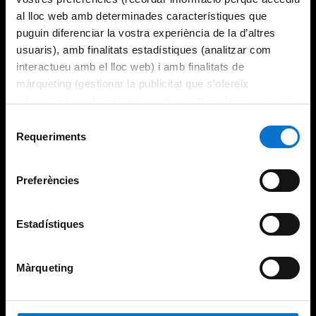
al lloc web amb determinades característiques que
puguin diferenciar la vostra experiència de la d’altres
usuaris), amb finalitats estadístiques (analitzar com
interactueu amb el lloc web) i amb finalitats de
màrqueting (gestionar la publicitat que s’ofereix
adequant-la en funció dels vostres hàbits de navegació).
Per obtenir més informació sobre les galetes podeu
Selecció
consultar la
Política de galetes del lloc web de la
Requeriments
de
Universitat de Barcelona
.
consentiment
Preferències
Estadístiques
Màrqueting