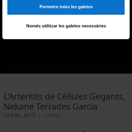
Permetre totes les galetes
Només utilitzar les galetes necessàries
L'Arteritits de Cèl·lules Gegants,
Nekane Terrades Garcia
13 Julio, 2017
Catalán