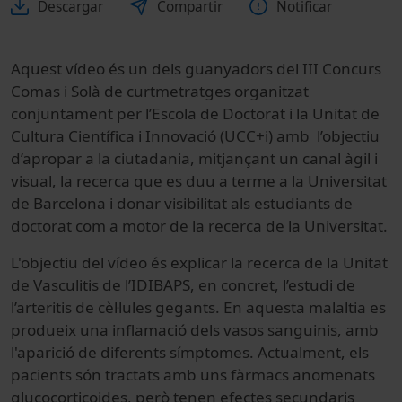
Descargar
Compartir
Notificar
Aquest vídeo és un dels guanyadors del III Concurs
Comas i Solà de curtmetratges organitzat
conjuntament per l’Escola de Doctorat i la Unitat de
Cultura Científica i Innovació (UCC+i) amb l’objectiu
d’apropar a la ciutadania, mitjançant un canal àgil i
visual, la recerca que es duu a terme a la Universitat
de Barcelona i donar visibilitat als estudiants de
doctorat com a motor de la recerca de la Universitat.
L'objectiu del vídeo és explicar la recerca de la Unitat
de Vasculitis de l’IDIBAPS, en concret, l’estudi de
l’arteritis de cèl·lules gegants. En aquesta malaltia es
produeix una inflamació dels vasos sanguinis, amb
l'aparició de diferents símptomes. Actualment, els
pacients són tractats amb uns fàrmacs anomenats
glucocorticoides, però tenen efectes secundaris