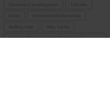
Docencia e Investigación
Ciències
Actos
Universitat de Barcelona
Bailera, Ivan
Vela, Carlos
Jornada d'Investigadors Predoctorals
Interdisciplinària
àlgebra
Vídeos relacionados