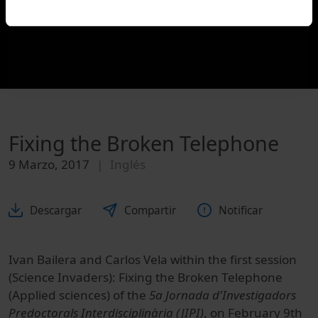
Fixing the Broken Telephone
9 Marzo, 2017
Inglés
Descargar
Compartir
Notificar
Ivan Bailera and Carlos Vela within the first session
(Science Invaders): Fixing the Broken Telephone
(Applied sciences) of the
5a Jornada d'Investigadors
Predoctorals Interdisciplinària (JIPI)
, on February 9th