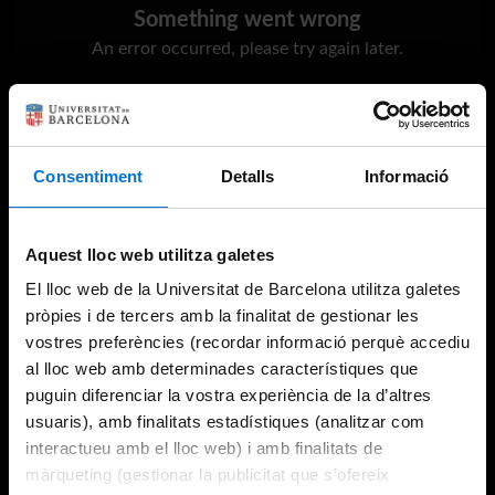
Something went wrong
An error occurred, please try again later.
Try again
Consentiment
Detalls
Informació
Aquest lloc web utilitza galetes
El lloc web de la Universitat de Barcelona utilitza galetes
pròpies i de tercers amb la finalitat de gestionar les
vostres preferències (recordar informació perquè accediu
al lloc web amb determinades característiques que
puguin diferenciar la vostra experiència de la d’altres
usuaris), amb finalitats estadístiques (analitzar com
interactueu amb el lloc web) i amb finalitats de
màrqueting (gestionar la publicitat que s’ofereix