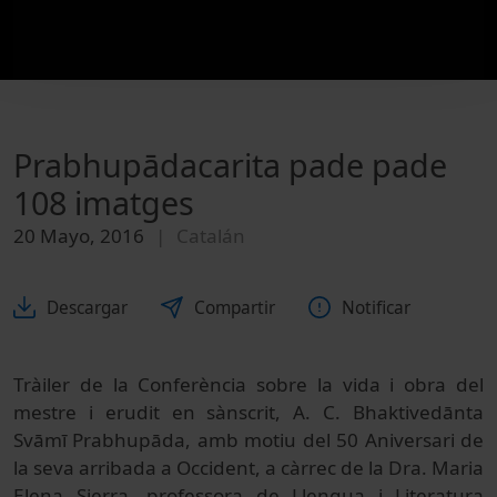
Prabhupādacarita pade pade
108 imatges
20 Mayo, 2016
Catalán
Descargar
Compartir
Notificar
Tràiler de la Conferència sobre la vida i obra del
mestre i erudit en sànscrit, A. C. Bhaktivedānta
Svāmī Prabhupāda, amb motiu del 50 Aniversari de
la seva arribada a Occident, a càrrec de la Dra. Maria
Elena Sierra, professora de Llengua i Literatura