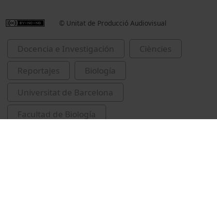
© Unitat de Producció Audiovisual
Docencia e Investigación
Ciències
Reportajes
Biología
Universitat de Barcelona
Facultad de Biología
II Concurs Comas i Solà
Povea, Patricia
canvis climàtics