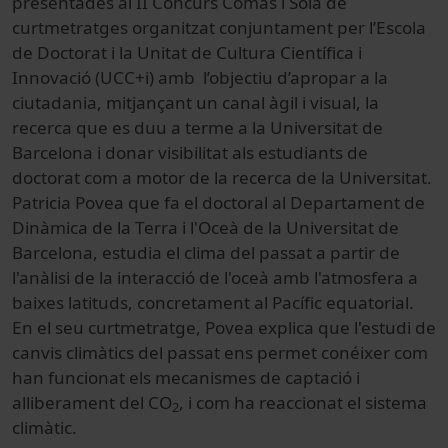
presentades al II Concurs Comas i Solà de
curtmetratges organitzat conjuntament per l’Escola
de Doctorat i la Unitat de Cultura Científica i
Innovació (UCC+i) amb l’objectiu d’apropar a la
ciutadania, mitjançant un canal àgil i visual, la
recerca que es duu a terme a la Universitat de
Barcelona i donar visibilitat als estudiants de
doctorat com a motor de la recerca de la Universitat.
Patricia Povea que fa el doctoral al Departament de
Dinàmica de la Terra i l'Oceà de la Universitat de
Barcelona, estudia el clima del passat a partir de
l'anàlisi de la interacció de l'oceà amb l'atmosfera a
baixes latituds, concretament al Pacífic equatorial.
En el seu curtmetratge, Povea explica que l'estudi de
canvis climàtics del passat ens permet conéixer com
han funcionat els mecanismes de captació i
alliberament del CO
, i com ha reaccionat el sistema
2
climàtic.