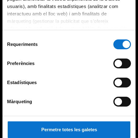
usuaris), amb finalitats estadístiques (analitzar com
interactueu amb el lloc web) i amb finalitats de
màrqueting (gestionar la publicitat que s’ofereix
adequant-la en funció dels vostres hàbits de navegació).
Per obtenir més informació sobre les galetes podeu
Selecció
consultar la
Política de galetes del lloc web de la
Requeriments
de
Universitat de Barcelona
.
consentiment
Preferències
Estadístiques
Màrqueting
Permetre totes les galetes